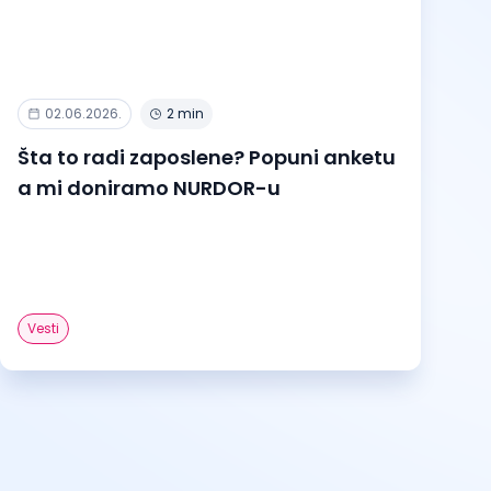
02.06.2026.
2 min
Šta to radi zaposlene? Popuni anketu
a mi doniramo NURDOR-u
Vesti