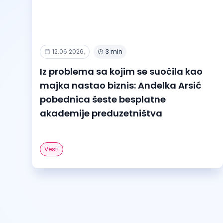
12.06.2026.
3 min
Iz problema sa kojim se suočila kao
majka nastao biznis: Anđelka Arsić
pobednica šeste besplatne
akademije preduzetništva
Vesti