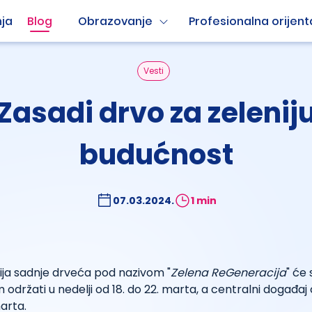
ja
Blog
Obrazovanje
Profesionalna orijent
Vesti
Zasadi drvo za zelenij
budućnost
07.03.2024.
1 min
ija sadnje drveća pod nazivom "
Zelena ReGeneracija
" će
održati u nedelji od 18. do 22. marta, a centralni događaj ć
arta.