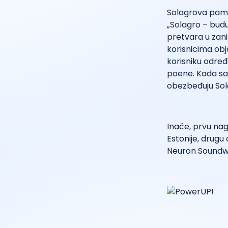
Solagrova pame
„Solagro – budu
pretvara u zani
korisnicima obj
korisniku određ
poene. Kada sa
obezbeđuju Sola
Inače, prvu nag
Estonije, drugu 
Neuron Soundwa