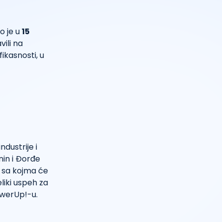
o je u
15
vili na
ikasnosti, u
dustrije i
nin i Đorđe
, sa kojma će
liki uspeh za
owerUp!-u.