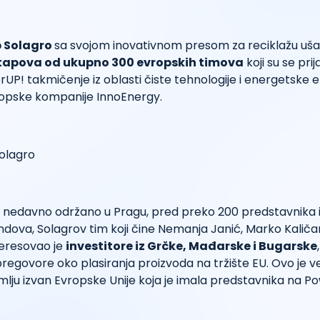
p Solagro
sa svojom inovativnom presom za reciklažu uša
rtapova od ukupno 300 evropskih timova
koji su se prija
UP! takmičenje iz oblasti čiste tehnologije i energetske ef
vropske kompanije InnoEnergy.
je nedavno održano u Pragu, pred preko 200 predstavnika in
ondova, Solagrov tim koji čine Nemanja Janić, Marko Kaliča
teresovao je
investitore iz Grčke, Mađarske i Bugarske
 pregovore oko plasiranja proizvoda na tržište EU. Ovo je ve
zemlju izvan Evropske Unije koja je imala predstavnika na P