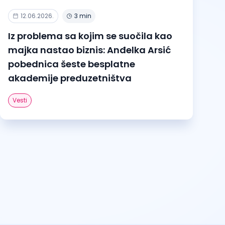
12.06.2026.
3 min
Iz problema sa kojim se suočila kao
majka nastao biznis: Anđelka Arsić
pobednica šeste besplatne
akademije preduzetništva
Vesti