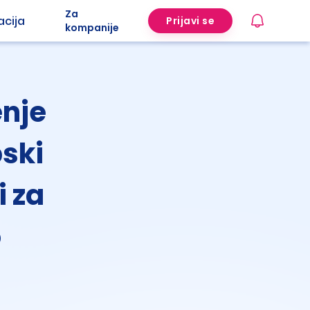
Za
acija
Prijavi se
kompanije
enje
ski
i za
o