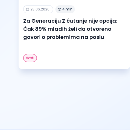
23.06.2026.
4 min
Za Generaciju Z ćutanje nije opcija:
Čak 89% mladih želi da otvoreno
govori o problemima na poslu
Vesti