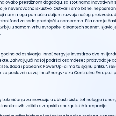
na ovako prestižnom događaju, sa stotinama inovativnih s
o je neverovatno iskustvo. Ostvarili smo bitne, neposred
 koji nam mogu pomoći u daljem razvoju našeg proizvoda, 
cioni fond za sada prednjači u namerama. Bila nam je čas
Srbiju u samom vrhu evropske cleantech scene”, izjavio 
.
dina od osnivanja, InnoEnergy je investirao dve milijard
ekte. Zahvaljujući našoj podršci osamdeset proizvoda je d
ište. Sada i pobednik PowerUp-a ima tu sjajnu priliku”, rek
or za poslovni razvoj InnoEnergy-a za Centralnu Evropu, i
 takmičenja za inovacije u oblasti čiste tehnologije i ener
tavnika svih velikih evropskih energetskih kompanija: