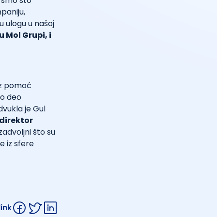
i smo što
paniju,
 ulogu u našoj
 Mol Grupi, i
uz pomoć
mo deo
dvukla je Gul
direktor
advoljni što su
 iz sfere
link