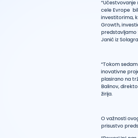
“Učestvovanje 
cele Evrope bil
investitorima,
Growth, investi
predstavljamo 
Janić iz Solagra
“Tokom sedam go
inovativne proj
plasirano na trž
Balinov, direkt
žirija.
O važnosti ovog
prisustvo preds