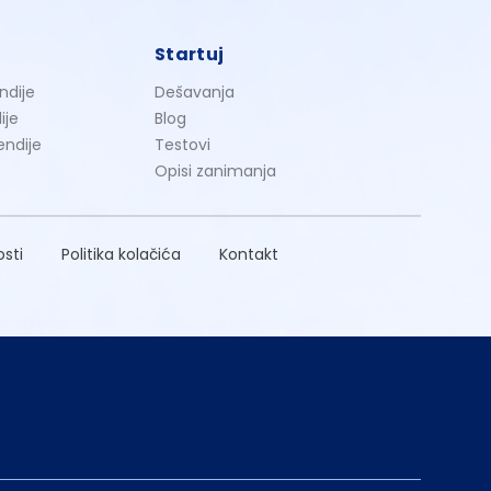
Startuj
ndije
Dešavanja
ije
Blog
endije
Testovi
Opisi zanimanja
osti
Politika kolačića
Kontakt