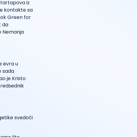
tartapova iz
ne kontakte sa
dok Green for
t da
je Nemanja
e evra u
o sada
ao je Kristo
 predsednik
getike svedoči