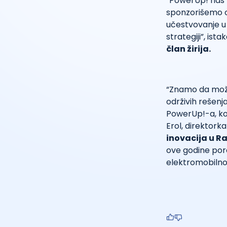
“PowerUp! nas h
sponzorišemo o
učestvovanje u
strategiji”, ista
član žirija.
“Znamo da mož
održivih rešenj
PowerUp!-a, koj
Erol, direktorka
inovacija u R
ove godine por
elektromobilno