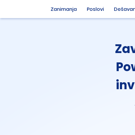
Zanimanja
Poslovi
Dešavan
Zav
Po
inv