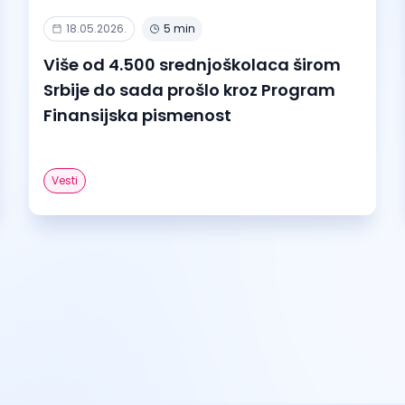
18.05.2026.
5 min
Više od 4.500 srednjoškolaca širom
Srbije do sada prošlo kroz Program
Finansijska pismenost
Vesti