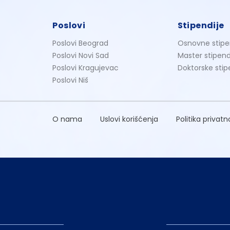
Poslovi
Stipendije
Poslovi Beograd
Osnovne stipe
Poslovi Novi Sad
Master stipend
Poslovi Kragujevac
Doktorske stip
Poslovi Niš
O nama
Uslovi korišćenja
Politika privatn