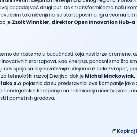
rani svežim idejama i rešenjima iz celog regiona. Ponosn
vaj događaj već drugi put. Dok transformišemo našu kom
 ovakvim takmičenjima, sa startapovima, igra veoma bitnu
kao je
Zsolt Winnkler, direktor Open Innovation Hub-a u
emo da rastemo u budućnosti koja nosi brze promene, 
a inovativnih startapova. Kao Enerjisa, ponosni smo što s
i nas spaja sa najinovativnijim idejama iz cele Evrope”, po
 za tehnološki razvoj Enerjisa, dok je
Michal Mackowiak, 
afako S.A
pojasnio da su predstavnici ove kompanije jako z
ed energetskih kompanija na takmičenju učestvovale i one
sti i pametnih gradova.
Kopiraj 