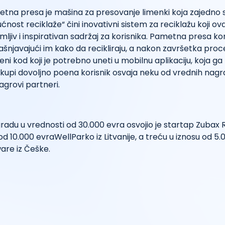
tna presa je mašina za presovanje limenki koja zajedno 
ćnost reciklaže“ čini inovativni sistem za reciklažu koji ov
mljiv i inspirativan sadržaj za korisnika. Pametna presa k
ašnjavajući im kako da recikliraju, a nakon završetka pro
eni kod koji je potrebno uneti u mobilnu aplikaciju, koja ga
kupi dovoljno poena korisnik osvaja neku od vrednih nagr
grovi partneri.
radu u vrednosti od 30.000 evra osvojio je startap Zubax R
od 10.000 evraWellParko iz Litvanije, a treću u iznosu od 5
re iz Češke.