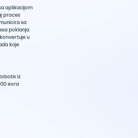
sa aplikacijom
aj proces
omunicira sa
cesa poklanja
 konvertuje u
ada koje
obotix iz
.000 evra