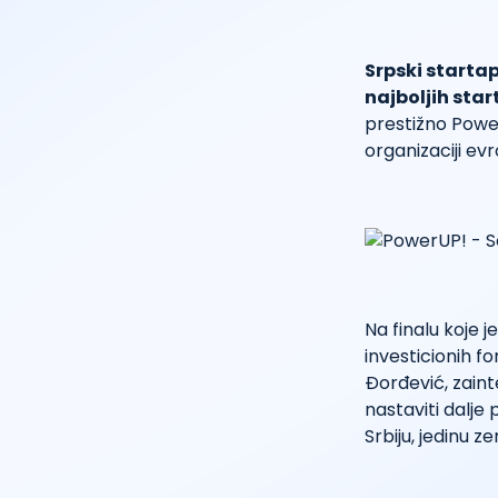
Srpski starta
najboljih sta
prestižno Power
organizaciji e
Na finalu koje 
investicionih f
Đorđević, zain
nastaviti dalje
Srbiju, jedinu 