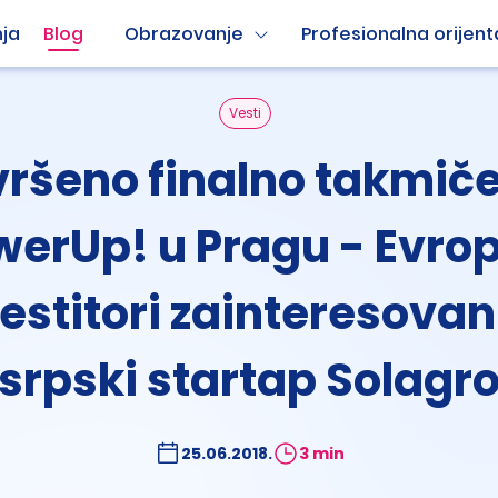
ja
Blog
Obrazovanje
Profesionalna orijent
Vesti
ršeno finalno takmič
werUp! u Pragu - Evrop
estitori zainteresovan
srpski startap Solagr
25.06.2018.
3 min