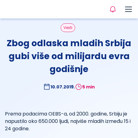
Vesti
Zbog odlaska mladih Srbija
gubi više od milijardu evra
godišnje
10.07.2019.
5 min
Prema podacima OEBS-a, od 2000. godine, Srbiju je
napustilo oko 650.000 ljudi, najviše mladih između 15 i
24 godine.