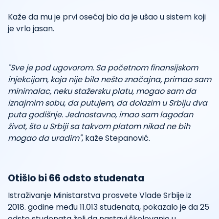
Kaže da mu je prvi osećaj bio da je ušao u sistem koji
je vrlo jasan.
"Sve je pod ugovorom. Sa početnom finansijskom
injekcijom, koja nije bila nešto značajna, primao sam
minimalac, neku stažersku platu, mogao sam da
iznajmim sobu, da putujem, da dolazim u Srbiju dva
puta godišnje. Jednostavno, imao sam lagodan
život, što u Srbiji sa takvom platom nikad ne bih
mogao da uradim"
, kaže Stepanović.
Otišlo bi 66 odsto studenata
Istraživanje Ministarstva prosvete Vlade Srbije iz
2018. godine među 11.013 studenata, pokazalo je da 25
odsto studenata želi da nastavi školovanje u