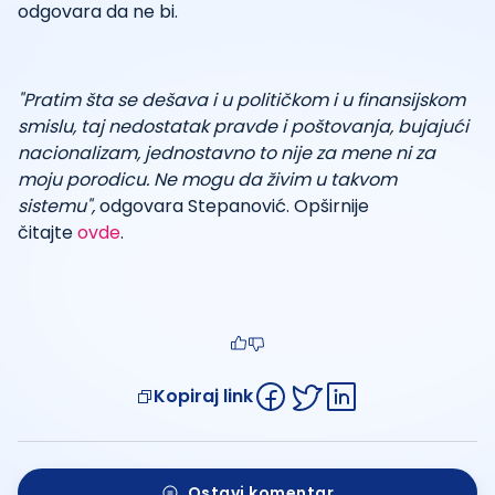
odgovara da ne bi.
"Pratim šta se dešava i u političkom i u finansijskom
smislu, taj nedostatak pravde i poštovanja, bujajući
nacionalizam, jednostavno to nije za mene ni za
moju porodicu. Ne mogu da živim u takvom
sistemu",
odgovara Stepanović. Opširnije
čitajte
ovde
.
Kopiraj link
Ostavi komentar