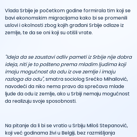
Vlada Srbije je početkom godine formirala tim koji se
bavi ekonomskim migracijama kako bi se promenili
uslovi i okolnosti zbog kojih građani Srbije odlaze iz
zemlje, te da se oni koji su otišli vrate.
"Ideja da se zaustavi odliv pameti iz Srbije nije dobra
ideja, niti je to pošteno prema mladim ljudima koji
imaju mogućnost da odu iz ove zemlje i imaju
razloga da odu",
smatra sociolog Srećko Mihailović,
navodeći da niko nema pravo da sprečava mlade
ljude da odu iz zemlje, ako u Srbiji nemaju mogućnost
da realizuju svoje sposobnosti.
Na pitanje da li bi se vratio u Srbiju Miloš Stepanović,
koji već godinama živi u Belgiji, bez razmišljanja