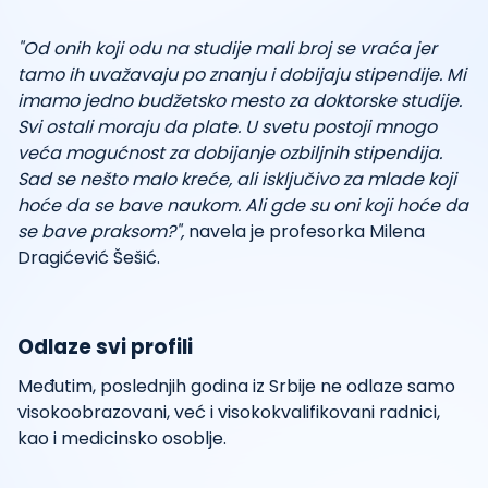
"Od onih koji odu na studije mali broj se vraća jer
tamo ih uvažavaju po znanju i dobijaju stipendije. Mi
imamo jedno budžetsko mesto za doktorske studije.
Svi ostali moraju da plate. U svetu postoji mnogo
veća mogućnost za dobijanje ozbiljnih stipendija.
Sad se nešto malo kreće, ali isključivo za mlade koji
hoće da se bave naukom. Ali gde su oni koji hoće da
se bave praksom?",
navela je profesorka Milena
Dragićević Šešić.
Odlaze svi profili
Međutim, poslednjih godina iz Srbije ne odlaze samo
visokoobrazovani, već i visokokvalifikovani radnici,
kao i medicinsko osoblje.