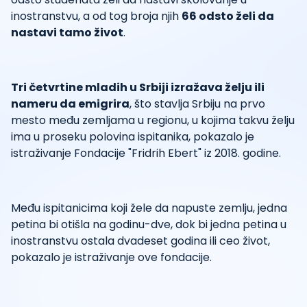
inostranstvu, a od tog broja njih
66 odsto želi da
nastavi tamo život
.
Tri četvrtine mladih u Srbiji izražava želju ili
nameru da emigrira
, što stavlja Srbiju na prvo
mesto među zemljama u regionu, u kojima takvu želju
ima u proseku polovina ispitanika, pokazalo je
istraživanje Fondacije "Fridrih Ebert" iz 2018. godine.
Među ispitanicima koji žele da napuste zemlju, jedna
petina bi otišla na godinu-dve, dok bi jedna petina u
inostranstvu ostala dvadeset godina ili ceo život,
pokazalo je istraživanje ove fondacije.