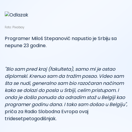
Foto: Pixabay
Programer Miloš Stepanović napustio je Srbiju sa
nepune 23 godine.
"Bio sam pred kraj (fakulteta), samo mi je ostao
diplomski. Krenuo sam da tražim posao. Video sam
šta se nudi, generalno sam bio razočaran načinom
kako se dolazi do posla u Srbiji, celim pristupom. I
onda je došla ponuda da odradim staž u Belgiji kao
programer godinu dana. I tako sam došao u Belgiju"
,
priča za Radio Slobodna Evropa ovaj
tridesetpetogodišnjak.