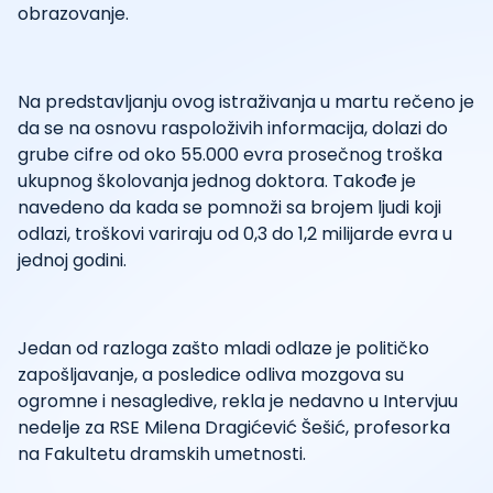
obrazovanje.
Na predstavljanju ovog istraživanja u martu rečeno je
da se na osnovu raspoloživih informacija, dolazi do
grube cifre od oko 55.000 evra prosečnog troška
ukupnog školovanja jednog doktora. Takođe je
navedeno da kada se pomnoži sa brojem ljudi koji
odlazi, troškovi variraju od 0,3 do 1,2 milijarde evra u
jednoj godini.
Jedan od razloga zašto mladi odlaze je političko
zapošljavanje, a posledice odliva mozgova su
ogromne i nesagledive, rekla je nedavno u Intervjuu
nedelje za RSE Milena Dragićević Šešić, profesorka
na Fakultetu dramskih umetnosti.