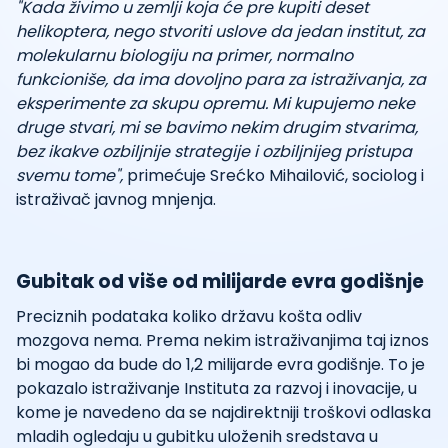
"Kada živimo u zemlji koja će pre kupiti deset
helikoptera, nego stvoriti uslove da jedan institut, za
molekularnu biologiju na primer, normalno
funkcioniše, da ima dovoljno para za istraživanja, za
eksperimente za skupu opremu. Mi kupujemo neke
druge stvari, mi se bavimo nekim drugim stvarima,
bez ikakve ozbiljnije strategije i ozbiljnijeg pristupa
svemu tome",
primećuje Srećko Mihailović, sociolog i
istraživač javnog mnjenja.
Gubitak od više od milijarde evra godišnje
Preciznih podataka koliko državu košta odliv
mozgova nema. Prema nekim istraživanjima taj iznos
bi mogao da bude do 1,2 milijarde evra godišnje. To je
pokazalo istraživanje Instituta za razvoj i inovacije, u
kome je navedeno da se najdirektniji troškovi odlaska
mladih ogledaju u gubitku uloženih sredstava u