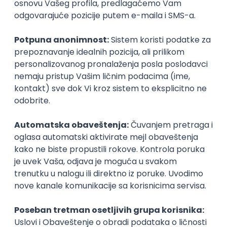
Student 2. godine
Smer:
Turizam i ugostiteljstvo
Upis
Testovi znanja
Pogledaj koji testovi znanja ti mogu pomoći za upis na ovaj
fakultet i proveri svoje trenutno znanje iz tih oblasti.
Hemija
1100
+ pitanja
Informatika