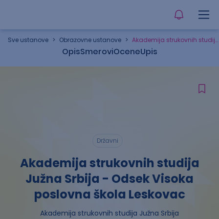
Sve ustanove
>
Obrazovne ustanove
>
Akademija strukovnih studija Južna Srbija - Odsek Visoka poslovna škola Leskovac
Opis
Smerovi
Ocene
Upis
Državni
Akademija strukovnih studija
Južna Srbija - Odsek Visoka
poslovna škola Leskovac
Akademija strukovnih studija Južna Srbija