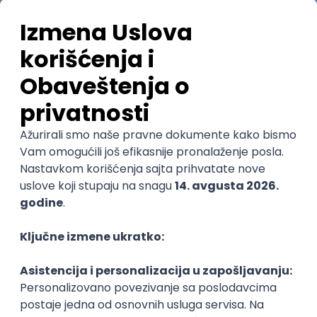
(
1
ocena)
Ostavi ocenu
Nastavni kadar
Stečeno znanje
Karijerne mogućnosti
Sve ocene
Kako funkcioniše ocenjivanje?
Student625