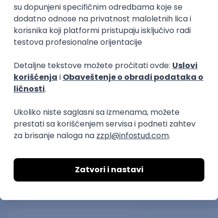
1100
+ pitanja
Ekonomija
500
+ pitanja
Biologija
1700
+ pitanja
Matematika
100
+ pitanja
Slični fakulteti