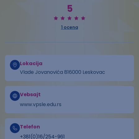
5
1
ocena
Lokacija
Vlade Jovanovića 816000 Leskovac
Vebsajt
www.vpsle.edu.rs
Telefon
+381(0)16/254-961