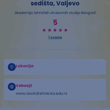
sedišta, Valjevo
Akademija tehničkih strukovnih studija Beograd
5
1
ocena
Lokacija
Vebsajt
www.visokatehnicka.edu.rs