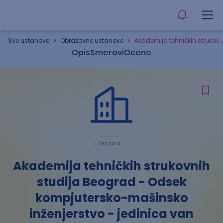
Sve ustanove
>
Obrazovne ustanove
>
Akademija tehničkih strukovnih studija Beograd - Odsek kompjutersko-mašinsko inženjerstvo - jedinica van sedišta, Valjevo
Opis
Smerovi
Ocene
Državni
Akademija tehničkih strukovnih
studija Beograd - Odsek
kompjutersko-mašinsko
inženjerstvo - jedinica van