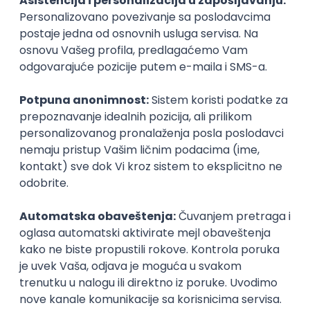
Nastavni kadar
Stečeno znanje
Karijerne mogućnosti
Sve ocene
Kako funkcioniše ocenjivanje?
Student252
Student 2. godine
Smer:
Kompjuterski mašinski sistemi