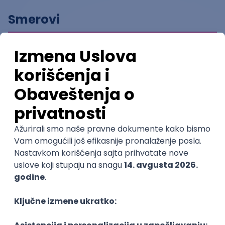
Smerovi
Ocene
Prosečna ocena fakulteta
5
(
1
ocena)
Ostavi ocenu