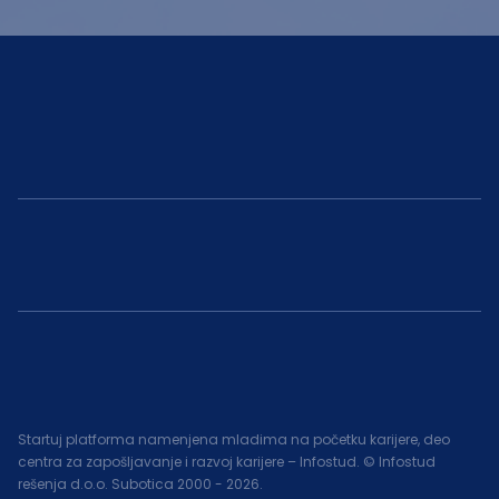
Startuj platforma namenjena mladima na početku karijere, deo
centra za zapošljavanje i razvoj karijere – Infostud. © Infostud
rešenja d.o.o. Subotica 2000 -
2026
.