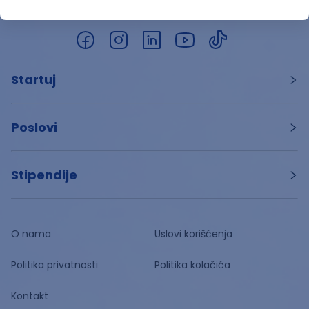
Startuj
Poslovi
Stipendije
O nama
Uslovi korišćenja
Politika privatnosti
Politika kolačića
Kontakt