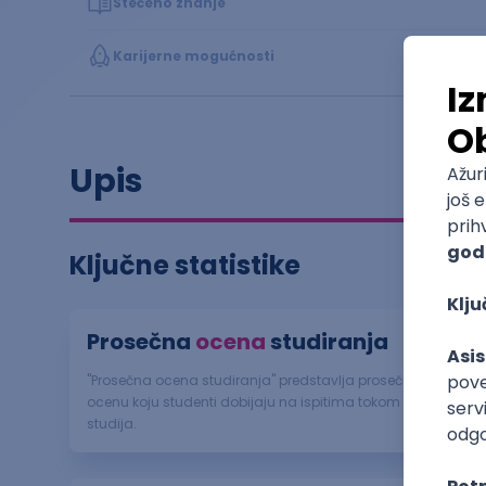
Stečeno znanje
Karijerne mogućnosti
Upis
Ključne statistike
Prosečna
ocena
studiranja
"Prosečna ocena studiranja" predstavlja prosečnu
ocenu koju studenti dobijaju na ispitima tokom
studija.