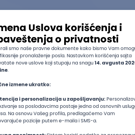
🧑‍🎓
7.36