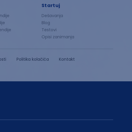
Startuj
ndije
Dešavanja
ije
Blog
endije
Testovi
Opisi zanimanja
osti
Politika kolačića
Kontakt