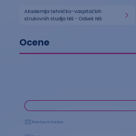
Akademija tehničko-vaspitačkih
strukovnih studija Niš - Odsek Niš
Ocene
Nastavni kadar