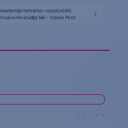
Akademija tehničko-vaspitačkih
strukovnih studija Niš - Odsek Pirot