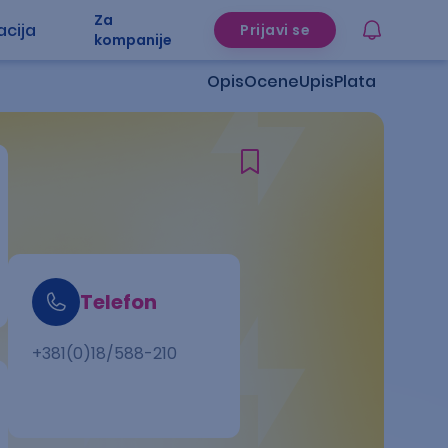
Za
acija
Prijavi se
kompanije
Opis
Ocene
Upis
Plata
Telefon
+381(0)18/588-210