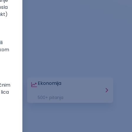
t
Ekonomija
500
+ pitanja