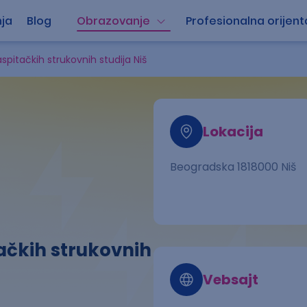
ja
Blog
Obrazovanje
Profesionalna orijent
pitačkih strukovnih studija Niš
Lokacija
Beogradska 1818000 Niš
ačkih strukovnih
Vebsajt