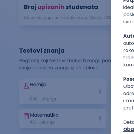
Broj
upisanih
studenata
Ukupan broj upisanih studenata za školsku
2023
/
2024
godin
Podaci p
Testovi znanja
Pogledaj koji testovi znanja ti mogu pomoći za upis
svoje trenutno znanje iz tih oblasti.
Hemija
Opšt
info
1100
+ pitanja
2600
Matematika
100
+ pitanja