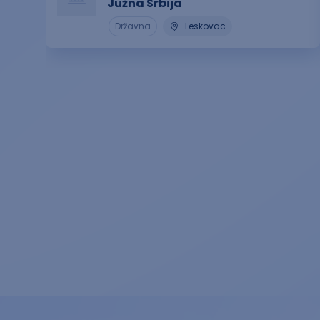
Južna Srbija
Državna
Leskovac