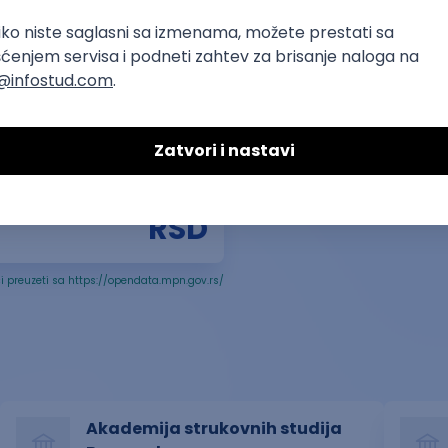
💵
59.299
posleni primaju
RSD
i preuzeti sa https://opendata.mpn.gov.rs/
Akademija strukovnih studija