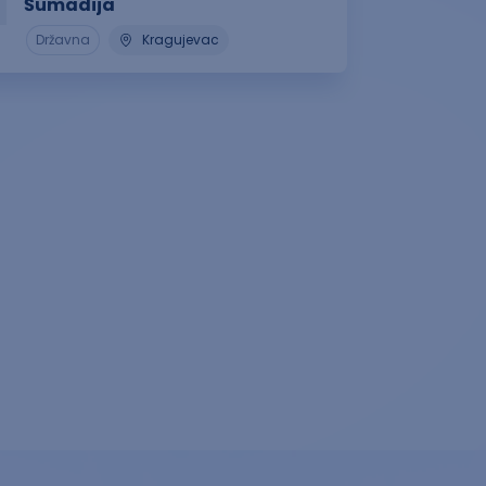
Šumadija
Državna
Kragujevac