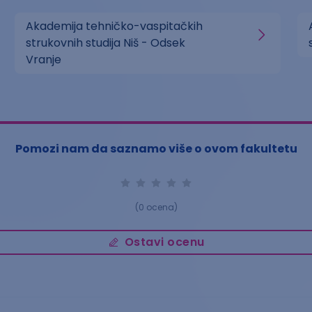
Akademija tehničko-vaspitačkih
strukovnih studija Niš - Odsek
Vranje
Pomozi nam da saznamo više o ovom fakultetu
(
0
ocena)
Ostavi ocenu