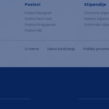
Poslovi
Stipendije
Poslovi Beograd
Osnovne stipe
Poslovi Novi Sad
Master stipend
Poslovi Kragujevac
Doktorske stip
Poslovi Niš
O nama
Uslovi korišćenja
Politika privatn