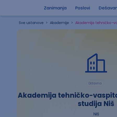
Zanimanja
Poslovi
Dešavan
Sve ustanove
>
Akademije
>
Akademija tehničko-vas
Državna
Akademija tehničko-vaspit
studija Niš
Niš