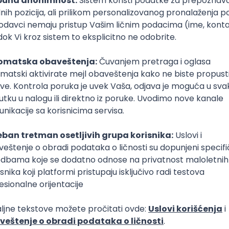
👫
u je bio
1,860
, od čega:
reuzeti sa https://opendata.mpn.gov.rs/
 na ovaj fakultet i proveri
e obrazovanje i
Srpski jezik i književnos
rmisanost
+ pitanja
400
+ pitanja