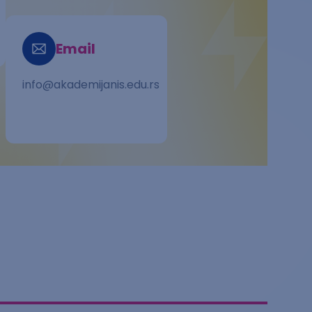
rs
Email
info@akademijanis.edu.rs