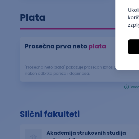
Plata
Prosečna prva neto
plata
"Prosečna neto plata" pokazuje prosečan iznos plate koji za
nakon odbitka poreza i doprinosa.
Podac
Slični fakulteti
Akademija strukovnih studija