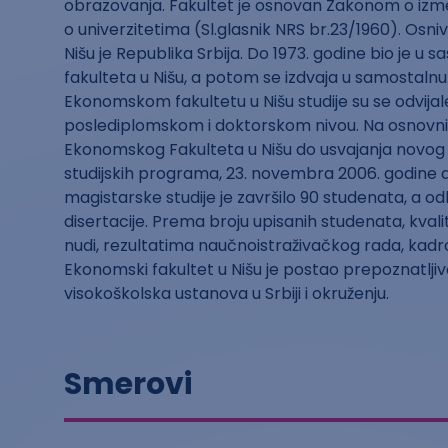
obrazovanja. Fakultet je osnovan Zakonom o i
o univerzitetima (Sl.glasnik NRS br.23/1960). Os
Nišu je Republika Srbija. Do 1973. godine bio je 
fakulteta u Nišu, a potom se izdvaja u samostalnu 
Ekonomskom fakultetu u Nišu studije su se odvija
poslediplomskom i doktorskom nivou. Na osnovni
Ekonomskog Fakulteta u Nišu do usvajanja novo
studijskih programa, 23. novembra 2006. godine d
magistarske studije je završilo 90 studenata, a 
disertacije. Prema broju upisanih studenata, kval
nudi, rezultatima naučnoistraživačkog rada, kadr
Ekonomski fakultet u Nišu je postao prepoznatljiv
visokoškolska ustanova u Srbiji i okruženju.
Smerovi