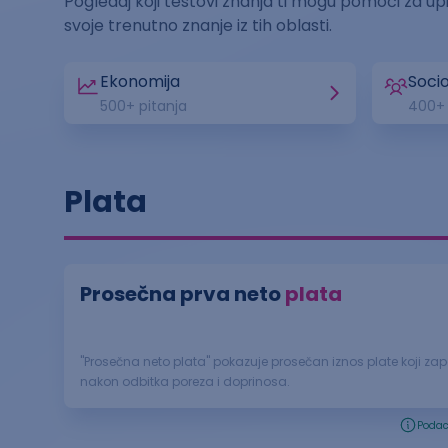
Pogledaj koji testovi znanja ti mogu pomoći za upis
svoje trenutno znanje iz tih oblasti.
Ekonomija
Socio
500
+ pitanja
400
+
Plata
Prosečna prva neto
plata
"Prosečna neto plata" pokazuje prosečan iznos plate koji za
nakon odbitka poreza i doprinosa.
Podac