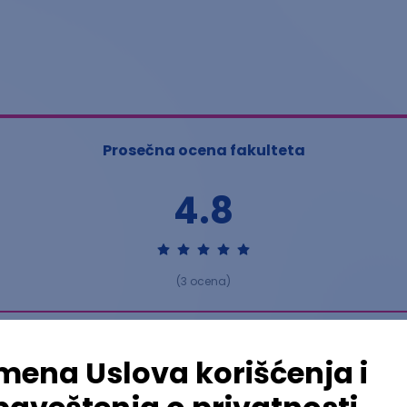
Prosečna ocena fakulteta
4.8
(
3
ocena)
Ostavi ocenu