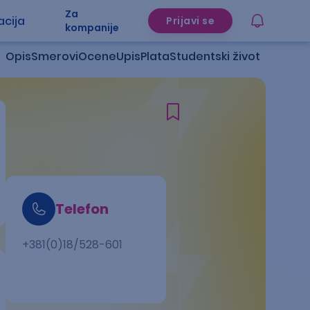
Za
acija
Prijavi se
kompanije
Opis
Smerovi
Ocene
Upis
Plata
Studentski život
Telefon
+381(0)18/528-601