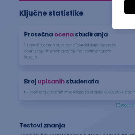
Ključne statistike
Prosečna
ocena
studiranja
"Prosečna ocena studiranja" predstavlja prosečnu
ocenu koju studenti dobijaju na ispitima tokom
studija.
Broj
upisanih
studenata
Ukupan broj upisanih studenata za školsku
2023
/
2024
godin
Podaci p
Testovi znanja