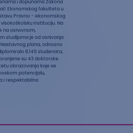
zmenama i dopunama Zakona
nivač Ekonomskog fakulteta u
u sastavu Pravno - ekonomskog
visokoškolsku instituciju. Na
le na osnovnom,
m studijama je od osnivanja
g Nastavnog plana, odnosno
iplomiralo 8.145 studenata,
odbranjene su 43 doktorske
itetu obrazovanja koje se
ovskom potencijalu,
a i respektabilna