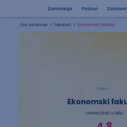
Zanimanja
Poslovi
Dešavan
Sve ustanove
>
Fakulteti
>
Ekonomski fakultet
Državni
Ekonomski faku
Univerzitet u Nišu
4.8