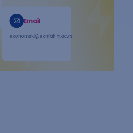
s/
Email
ekonomski@eknfak.ni.ac.rs