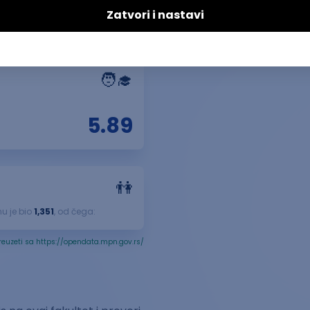
🧑‍🎓
5.89
👫
u je bio
1,351
, od čega:
reuzeti sa https://opendata.mpn.gov.rs/