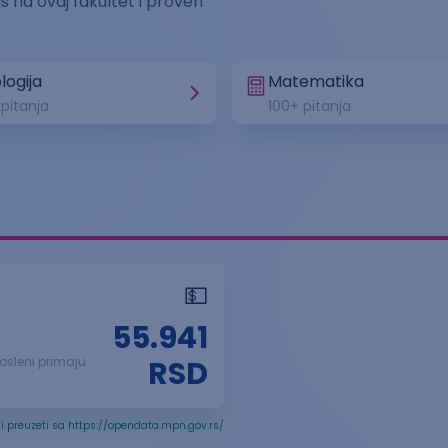
 na ovaj fakultet i proveri
logija
Matematika
 pitanja
100
+ pitanja
💵
55.941
posleni primaju
RSD
i preuzeti sa https://opendata.mpn.gov.rs/