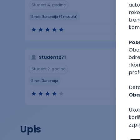
Student 4. godine
Smer:
Ekonomija (7 modula)
Student271
Student 2. godine
Smer:
Ekonomija
Upis