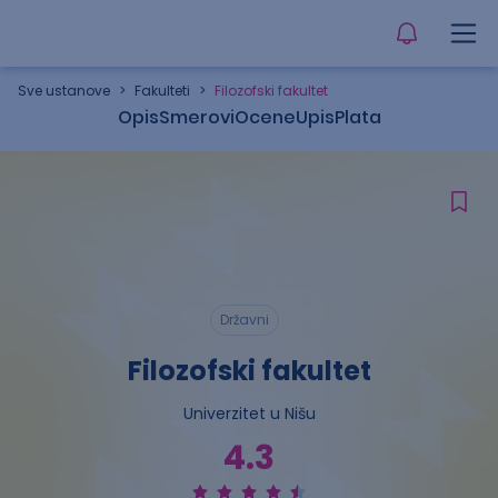
Sve ustanove
>
Fakulteti
>
Filozofski fakultet
Opis
Smerovi
Ocene
Upis
Plata
Državni
Filozofski fakultet
Univerzitet u Nišu
4.3