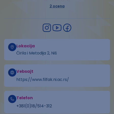
2
ocena
Lokacija
Ćirila i Metodija 2, Niš
Vebsajt
https://www.filfak.ni.ac.rs/
Telefon
+381(0)18/514-312