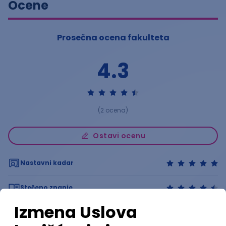
Ocene
Prosečna ocena fakulteta
4.3
(
2
ocena)
Ostavi ocenu
Nastavni kadar
Stečeno znanje
Karijerne mogućnosti