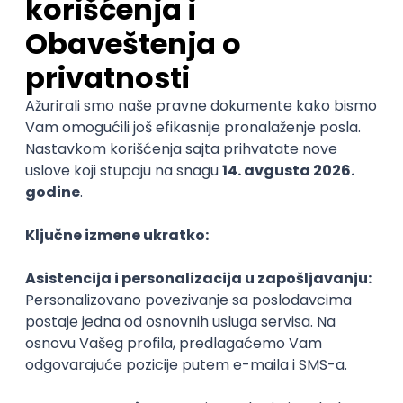
Sve ocene
Kako funkcioniše ocenjivanje?
Student708
Student 5. godine
Smer:
Novinarstvo
Student404
Student 3. godine
Smer:
Pedagogija