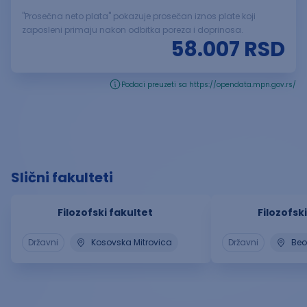
"Prosečna neto plata" pokazuje prosečan iznos plate koji
zaposleni primaju nakon odbitka poreza i doprinosa.
58.007
RSD
Podaci preuzeti sa https://opendata.mpn.gov.rs/
Slični fakulteti
Filozofski fakultet
Filozofsk
Državni
Kosovska Mitrovica
Državni
Be