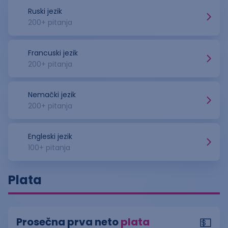
Ruski jezik
200
+ pitanja
Francuski jezik
200
+ pitanja
Nemački jezik
200
+ pitanja
Engleski jezik
100
+ pitanja
Plata
💵
Prosečna prva neto
plata