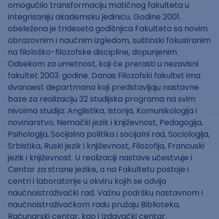
omogućilo transformaciju matičnog fakulteta u
integrisaniju akademsku jedinicu. Godine 2001.
obeležena je trideseta godišnjica Fakulteta sa novim
obrazovnim i naučnim izgledom, suštinski fokusiranim
na filološko-filozofske discipline, dopunjenim
Odsekom za umetnost, koji će prerasti u nezavisni
fakultet 2003. godine. Danas Filozofski fakultet ima
dvanaest departmana koji predstavljaju nastavne
baze za realizaciju 32 studijska programa na svim
nivoima studija: Anglistika, Istorija, Komunikologija i
novinarstvo, Nemački jezik i književnost, Pedagogija,
Psihologija, Socijalna politika i socijalni rad, Sociologija,
Srbistika, Ruski jezik i književnost, Filozofija, Francuski
jezik i književnost. U realizaciji nastave učestvuje i
Centar za strane jezike, a na Fakultetu postoje i
centri i laboratorije u okviru kojih se odvija
naučnoistraživački rad. Važnu podršku nastavnom i
naučnoistraživačkom radu pružaju Biblioteka,
Računarski centar, kao i Izdavački centar.