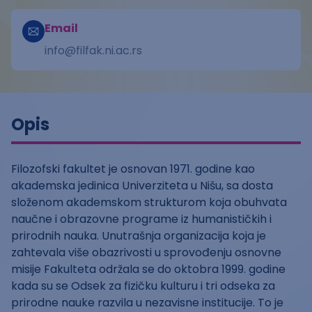
Email
info@filfak.ni.ac.rs
Opis
Filozofski fakultet je osnovan 1971. godine kao
akademska jedinica Univerziteta u Nišu, sa dosta
složenom akademskom strukturom koja obuhvata
naučne i obrazovne programe iz humanističkih i
prirodnih nauka. Unutrašnja organizacija koja je
zahtevala više obazrivosti u sprovođenju osnovne
misije Fakulteta održala se do oktobra 1999. godine
kada su se Odsek za fizičku kulturu i tri odseka za
prirodne nauke razvila u nezavisne institucije. To je