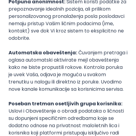
Opšti utisak
Još uvek ne mogu da kažem da li je lako ili teško jer još uvek
studiram. Optimistična sam po prirodi pa mislim ako se
dovoljno trudim da ću i uspeti, na žalost, čujem da je
zaposlenje, pogotovo u našoj zemlji i u državnom sektoru
jako teško i dosta se radi o mitu i korupciji.
Iskustvo sa prijemnog ispita
Prijemni ispit nije bio težak ali dosta dvosmislen i tražile su se
neke stvari koje čak i nisu bile u literaturi. Spremala sam se
par meseci pre prijemnog pa sam zadovoljna svojim
uspehom, bila sam 15. na listi studenata koji se finansiraju
sa budžeta.
Upis
Ključne statistike