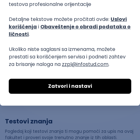
🧑‍🎓
Prosečna
ocena
studiranja
"Prosečna ocena studiranja"
predstavlja prosečnu ocenu koju
studenti dobijaju na ispitima tokom
8.69
studija.
👫
Broj
upisanih
studenata
Ukupan broj upisanih studenata za školsku
2023
/
2024
godinu
je bio
3,825
, od čega:
Podaci preuzeti sa https://opendata.mpn.gov.rs/
Testovi znanja
Pogledaj koji testovi znanja ti mogu pomoći za upis na ovaj
fakultet i proveri svoje trenutno znanje iz tih oblasti.