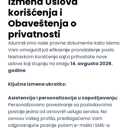
Prosečna ocena fakulteta
4.3
(
1
ocena)
Ostavi ocenu
Nastavni kadar
Stečeno znanje
Karijerne mogućnosti