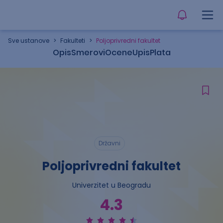
Sve ustanove
>
Fakulteti
>
Poljoprivredni fakultet
Opis
Smerovi
Ocene
Upis
Plata
Državni
Poljoprivredni fakultet
Univerzitet u Beogradu
4.3