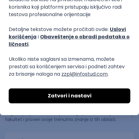
"Prosečna ocena studiranja"
predstavlja prosečnu ocenu koju
studenti dobijaju na ispitima tokom
8.28
studija.
👫
Broj
upisanih
studenata
Ukupan broj upisanih studenata za školsku
2023
/
2024
godinu
je bio
4,128
, od čega:
Podaci preuzeti sa https://opendata.mpn.gov.rs/
Testovi znanja
Pogledaj koji testovi znanja ti mogu pomoći za upis na ovaj
fakultet i proveri svoje trenutno znanje iz tih oblasti.