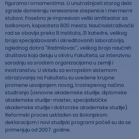
figurama i ornamentima. U unutrašnjosti starog dela
zgrade dominiraju renesansne stepenice i mermerni
stubovi. Posebno je impresivan veliki amfiteatar sa
balkonom, kapaciteta 800 mesta. Naučnoistraživački
rad se obavlja preko 8 instituta, 31 katedre, velikog
broja specijalizovanih i akreditovanih laboratorija,
oglednog dobra ''Radmilovac'', velikog broja naučnih
društava koja deluju u okviru Fakulteta, uz intenzivnu
saradnju sa srodnim organizacijama u zemlji i
inostranstvu. U skladu sa evropskim sistemom
obrazovanja na Fakultetu su uvedene krupne
promene usvajanjem novog, trostepenog načina
studiranja (osnovne akademske studije, diplomske
akademske studije-master, specijalističke
akademske studije i doktorske akademske studije).
Reformski proces usklađen sa Bolonjskom
deklaracijom i novi studijski programi počeli su da se
primenjuju od 2007. godine.