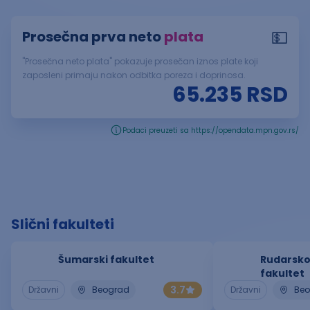
💵
Prosečna prva neto
plata
"Prosečna neto plata" pokazuje prosečan iznos plate koji
zaposleni primaju nakon odbitka poreza i doprinosa.
65.235
RSD
Podaci preuzeti sa https://opendata.mpn.gov.rs/
Slični fakulteti
Šumarski fakultet
Rudarsko
fakultet
3.7
Državni
Beograd
Državni
Be