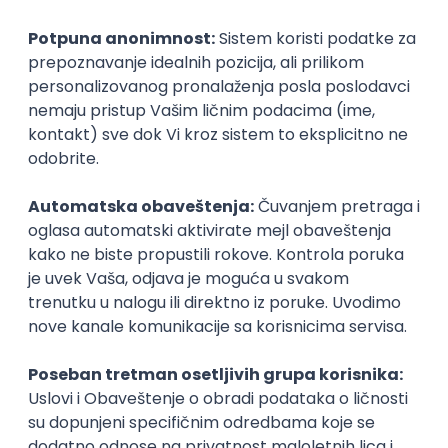
Sve ocene
Kako funkcioniše ocenjivanje?
Student239
Student 5. godine
Smer:
Agroekonomija
Upis
Ključne statistike
🧑‍🎓
Prosečna
ocena
studiranja