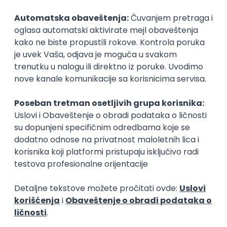
Smer:
Bogoslovsko-katihetski program
Opšti utisak
Све похвале, како за кадар, тако и за сам програм студија, који
прати у стопу теолошке факултете у иностранству.
Iskustvo sa prijemnog ispita
Пријемни испит био је веома коректан, литература за испит
одговара самом испиту.
Upis
Ključne statistike
🧑‍🎓
Prosečna
ocena
studiranja