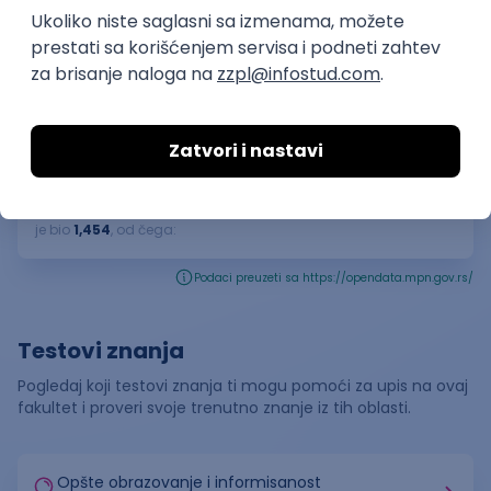
"Prosečna ocena studiranja"
predstavlja prosečnu ocenu koju
studenti dobijaju na ispitima tokom
8.66
studija.
👫
Broj
upisanih
studenata
Ukupan broj upisanih studenata za školsku
2023
/
2024
godinu
je bio
1,454
, od čega:
Podaci preuzeti sa https://opendata.mpn.gov.rs/
Testovi znanja
Pogledaj koji testovi znanja ti mogu pomoći za upis na ovaj
fakultet i proveri svoje trenutno znanje iz tih oblasti.
Opšte obrazovanje i informisanost