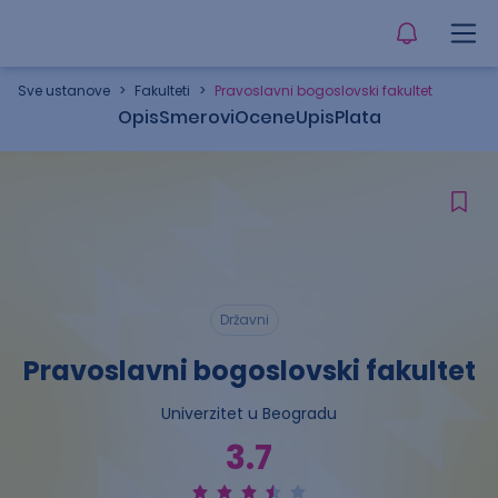
Sve ustanove
>
Fakulteti
>
Pravoslavni bogoslovski fakultet
Opis
Smerovi
Ocene
Upis
Plata
Državni
Pravoslavni bogoslovski fakultet
Univerzitet u Beogradu
3.7