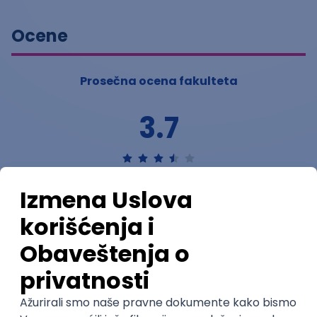
Ocene
Prosečna ocena fakulteta
3.7
(
2
ocena)
Ostavi ocenu
Nastavni kadar
Stečeno znanje