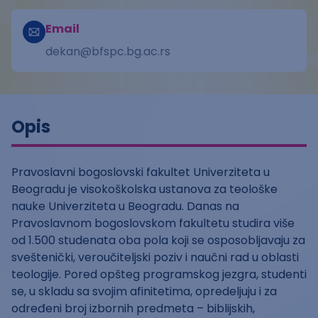
Email
dekan@bfspc.bg.ac.rs
Opis
Pravoslavni bogoslovski fakultet Univerziteta u
Beogradu je visokoškolska ustanova za teološke
nauke Univerziteta u Beogradu. Danas na
Pravoslavnom bogoslovskom fakultetu studira više
od 1.500 studenata oba pola koji se osposobljavaju za
sveštenički, veroučiteljski poziv i naučni rad u oblasti
teologije. Pored opšteg programskog jezgra, studenti
se, u skladu sa svojim afinitetima, opredeljuju i za
određeni broj izbornih predmeta – biblijskih,