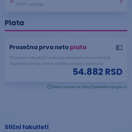
2600
+ pitanja
Plata
💵
Prosečna prva neto
plata
"Prosečna neto plata" pokazuje prosečan iznos plate koji
zaposleni primaju nakon odbitka poreza i doprinosa.
54.882
RSD
Podaci preuzeti sa https://opendata.mpn.gov.rs/
Slični fakulteti