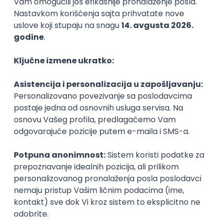
Karijerne mogućnosti
Sve ocene
Kako funkcioniše ocenjivanje?
Student664
Student 6. godine
Smer:
Bogoslovsko-katihetski program
Student432
Student 2. godine