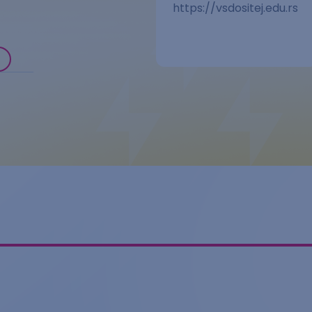
https://vsdositej.edu.rs