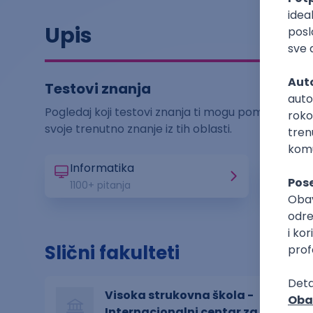
Upis
Testovi znanja
Pogledaj koji testovi znanja ti mogu pomoći za upis
svoje trenutno znanje iz tih oblasti.
Informatika
Ekon
1100
+ pitanja
500
+ 
Slični fakulteti
Visoka strukovna škola -
Internacionalni centar za