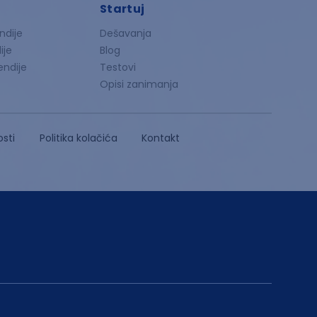
Startuj
ndije
Dešavanja
ije
Blog
endije
Testovi
Opisi zanimanja
osti
Politika kolačića
Kontakt