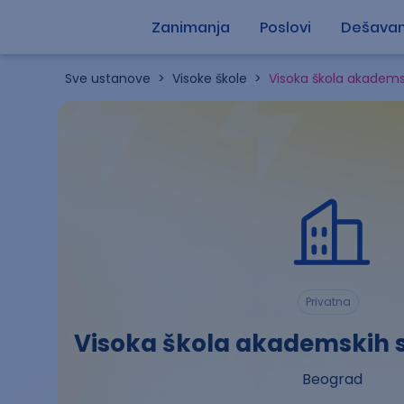
Zanimanja
Poslovi
Dešavan
Sve ustanove
>
Visoke škole
>
Visoka škola akademsk
Privatna
Visoka škola akademskih st
Beograd