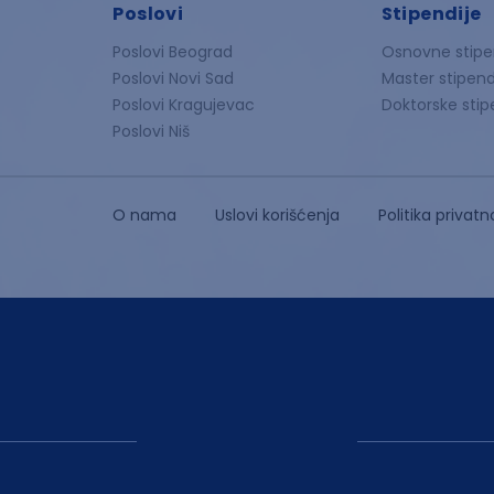
Poslovi
Stipendije
Poslovi Beograd
Osnovne stipe
Poslovi Novi Sad
Master stipend
Poslovi Kragujevac
Doktorske stip
Poslovi Niš
O nama
Uslovi korišćenja
Politika privatn