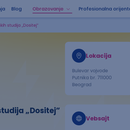
ja
Blog
Obrazovanje
Profesionalna orijent
ih studija „Dositej”
Lokacija
Bulevar vojvode
Putnika br. 711000
Beograd
udija „Dositej”
Vebsajt