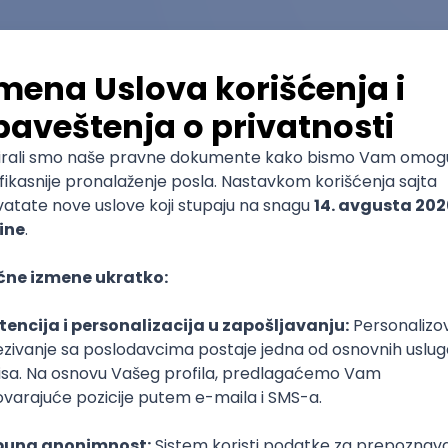
Pomozi nam da saznamo više o ovom fakultetu
(
0
ocena)
Ostavi ocenu