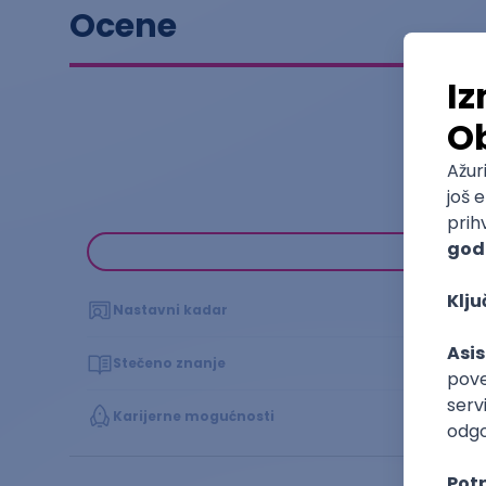
Ocene
Nastavni kadar
Stečeno znanje
Karijerne mogućnosti