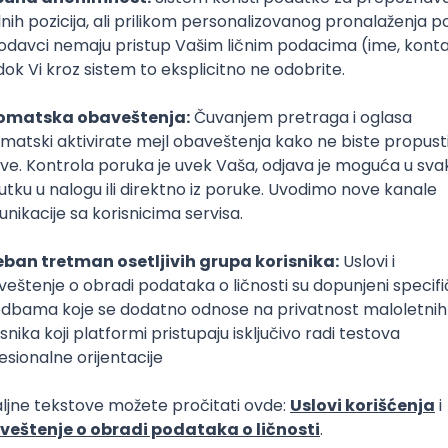
 na ovaj fakultet i proveri
omija
pitanja
Visoka škola strukovnih studija
za informacione tehnologije