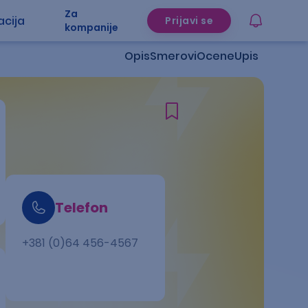
Za
acija
Prijavi se
kompanije
Opis
Smerovi
Ocene
Upis
Telefon
+381 (0)64 456-4567