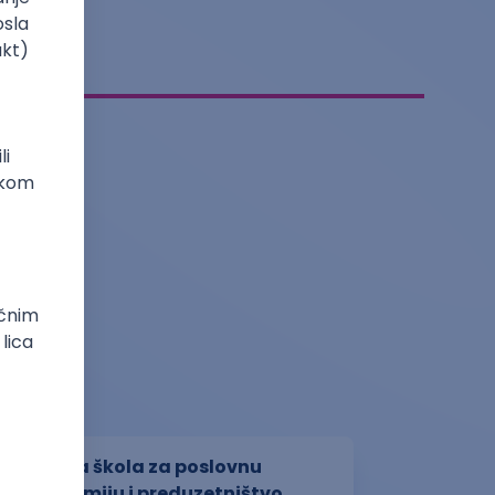
Visoka škola za poslovnu
ekonomiju i preduzetništvo