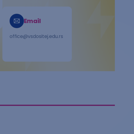
Email
office@vsdositej.edu.rs