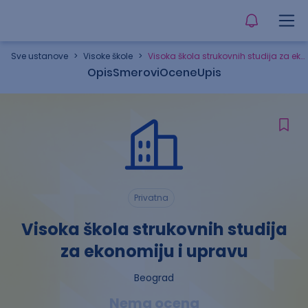
Sve ustanove
>
Visoke škole
>
Visoka škola strukovnih studija za ekonomiju i upravu
Opis
Smerovi
Ocene
Upis
Privatna
Visoka škola strukovnih studija
za ekonomiju i upravu
Beograd
Nema ocena