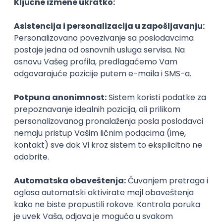
Ostavi ocenu
Nastavni kadar
Stečeno znanje
Karijerne mogućnosti
Upis
Testovi znanja
Pogledaj koji testovi znanja ti mogu pomoći za upis na ovaj
fakultet i proveri svoje trenutno znanje iz tih oblasti.