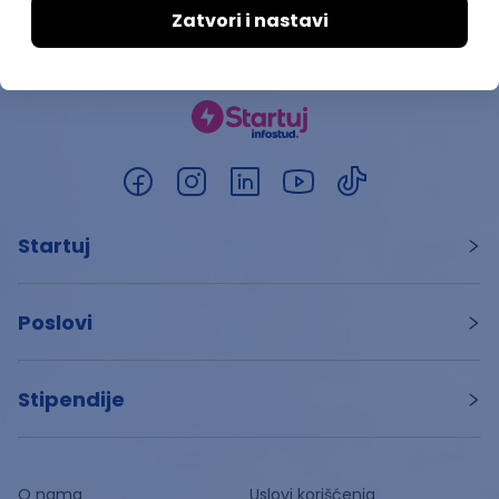
Startuj
Poslovi
Stipendije
O nama
Uslovi korišćenja