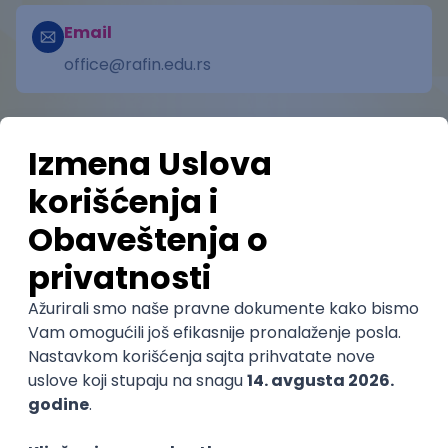
Email
office@rafin.edu.rs
Smerovi
Ocene
Pomozi nam da saznamo više o ovom
fakultetu
(
0
ocena)