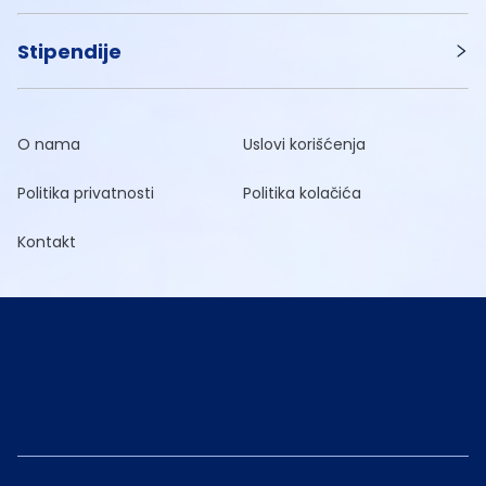
Stipendije
O nama
Uslovi korišćenja
Politika privatnosti
Politika kolačića
Kontakt