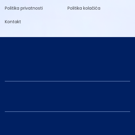
Politika privatnosti
Politika kolačića
Kontakt