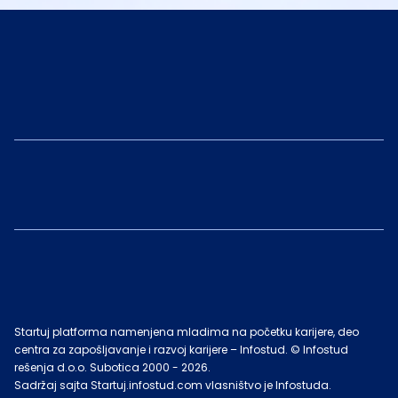
Startuj platforma namenjena mladima na početku karijere, deo
centra za zapošljavanje i razvoj karijere – Infostud. © Infostud
rešenja d.o.o. Subotica 2000 -
2026
.
Sadržaj sajta Startuj.infostud.com vlasništvo je Infostuda.