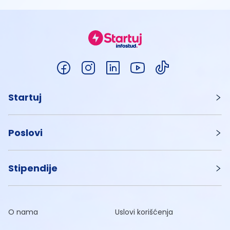
Startuj
Poslovi
Stipendije
O nama
Uslovi korišćenja