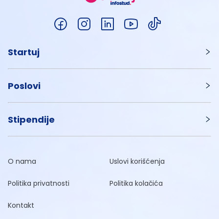
Startuj
Poslovi
Stipendije
O nama
Uslovi korišćenja
Politika privatnosti
Politika kolačića
Kontakt