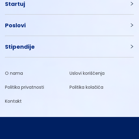
Startuj
Poslovi
Stipendije
O nama
Uslovi korišćenja
Politika privatnosti
Politika kolačića
Kontakt