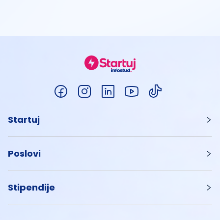
Startuj
Poslovi
Stipendije