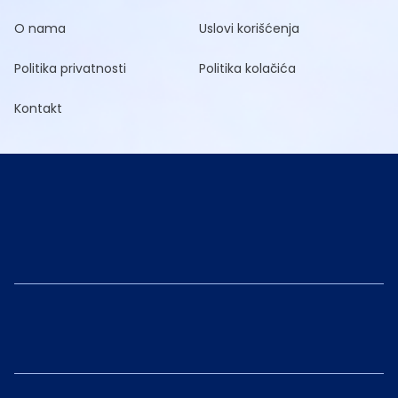
O nama
Uslovi korišćenja
Politika privatnosti
Politika kolačića
Kontakt