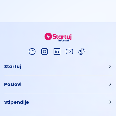
Startuj
Poslovi
Stipendije