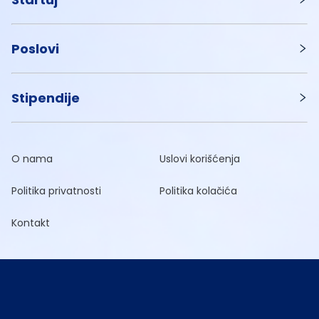
Poslovi
Stipendije
O nama
Uslovi korišćenja
Politika privatnosti
Politika kolačića
Kontakt