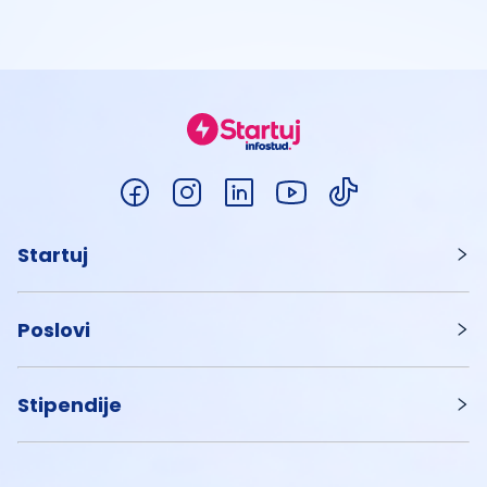
Startuj
Poslovi
Stipendije