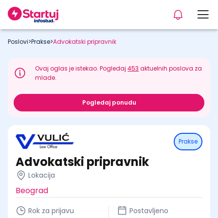
Poslovi
>
Prakse
>
Advokatski pripravnik
Ovaj oglas je istekao. Pogledaj
453
aktuelnih poslova za
mlade.
Pogledaj ponudu
Prakse
Advokatski pripravnik
Lokacija
Beograd
Rok za prijavu
Postavljeno