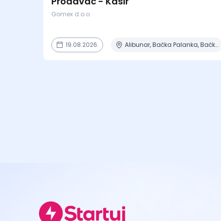
Prodavac - Kasir
Gomex d.o.o.
19.08.2026.
Alibunar, Bačka Palanka, Bačka Topola, Bečej, Beograd + 8 mesta