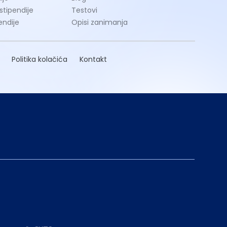
 stipendije
Testovi
endije
Opisi zanimanja
Politika kolačića
Kontakt