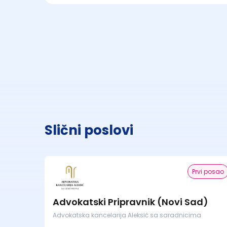
Slični poslovi
Prvi posao
Advokatski Pripravnik (Novi Sad)
Advokatska kancelarija Aleksić sa saradnicima