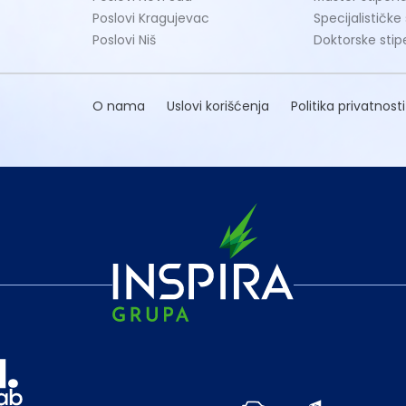
Poslovi Kragujevac
Specijalističke
Poslovi Niš
Doktorske stip
O nama
Uslovi korišćenja
Politika privatnosti