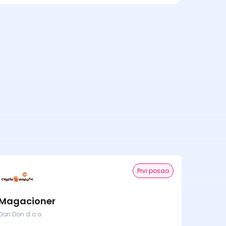
Prvi posao
Magacioner
Don Don d.o.o.