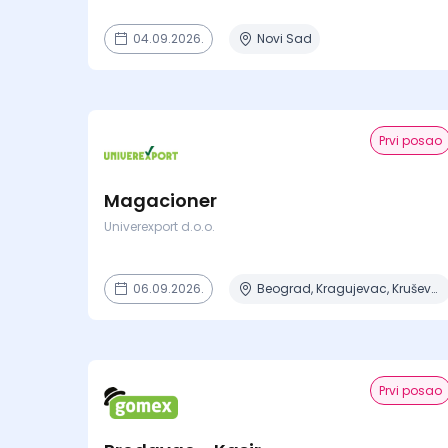
04.09.2026.
Novi Sad
Prvi posao
Magacioner
Univerexport d.o.o.
06.09.2026.
Beograd, Kragujevac, Kruševac, Lazarevac, Mladenovac + 2 mesta
Prvi posao