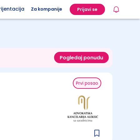
ijentacija
Za kompanije
Prijavi se
Pogledaj ponudu
Prvi posao