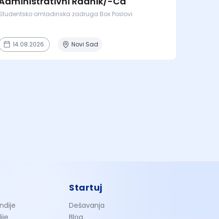
Administrativni Radnik/-Ca
Studentsko omladinska zadruga Box Poslovi
14.08.2026.
Novi Sad
Startuj
ndije
Dešavanja
ije
Blog