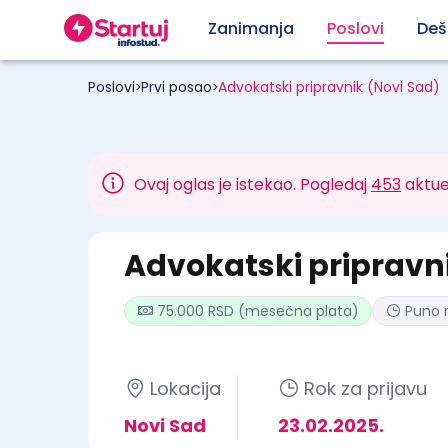
Zanimanja
Poslovi
Deš
Poslovi
Prvi posao
Advokatski pripravnik (Novi Sad)
>
>
Ovaj oglas je istekao. Pogledaj
453
aktue
Advokatski pripravn
75.000 RSD (mesečna plata)
Puno 
Lokacija
Rok za prijavu
Novi Sad
23.02.2025.