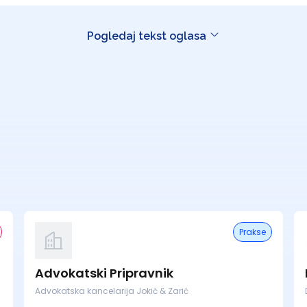
Pogledaj tekst oglasa
Prakse
Advokatski Pripravnik
Advokatska kancelarija Jokić & Zarić