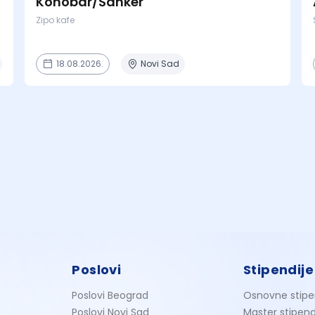
Konobar/Šanker
Zipo kafe
18.08.2026.
Novi Sad
Poslovi
Stipendije
Poslovi Beograd
Osnovne stipe
Poslovi Novi Sad
Master stipend