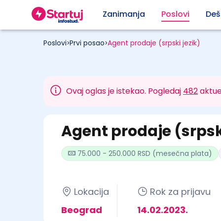
Zanimanja
Poslovi
Deš
Poslovi
Prvi posao
Agent prodaje (srpski jezik)
>
>
Ovaj oglas je istekao. Pogledaj
482
aktue
Agent prodaje (srpski
75.000 - 250.000 RSD (mesečna plata)
Lokacija
Rok za prijavu
Beograd
14.02.2023.