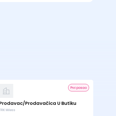
Prvi posao
Prodavac/Prodavačica U Butiku
TRK Miless