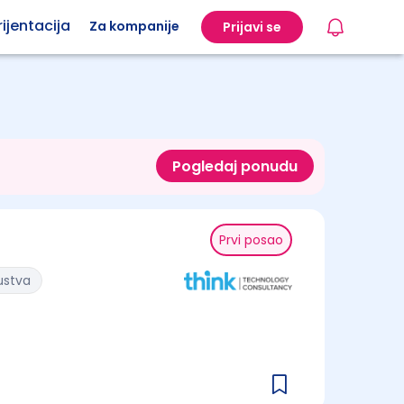
ijentacija
Za kompanije
Prijavi se
Pogledaj ponudu
Prvi posao
ustva