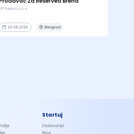
Prodavac Za Reserved Brend
LPP Serbia d.o.o.
20.08.2026.
Beograd
Startuj
ndije
Dešavanja
ije
Blog