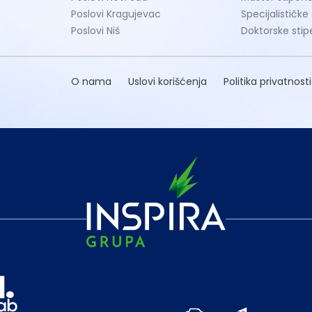
Poslovi Kragujevac
Specijalističke
Poslovi Niš
Doktorske stip
O nama
Uslovi korišćenja
Politika privatnosti