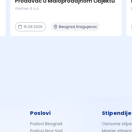
Prodavac U Maloprodajnom Objektu
Games d.o.o.
15.08.2026.
Beograd, Kragujevac
Poslovi
Stipendije
Poslovi Beograd
Osnovne stipe
Poslovi Novi Sad
Master stipend