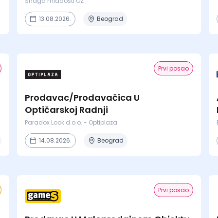
Snaga mladosti OZ
13.08.2026.
Beograd
Prvi posao
Prodavac/Prodavačica U
Optičarskoj Radnji
Paradox Look d.o.o. - Optiplaza
14.08.2026.
Beograd
Prvi posao