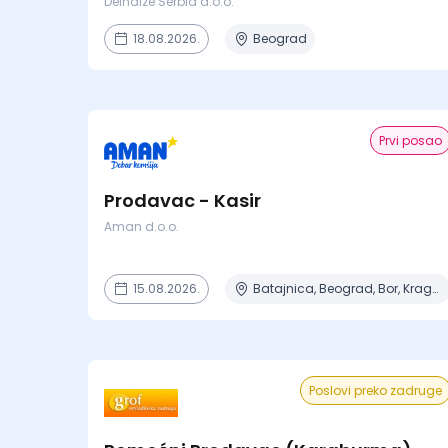
Delhaize Serbia d.o.o.
18.08.2026.
Beograd
Prvi posao
Prodavac - Kasir
Aman d.o.o.
15.08.2026.
Batajnica, Beograd, Bor, Kragujevac, Negotin + 6 mesta
Poslovi preko zadruge