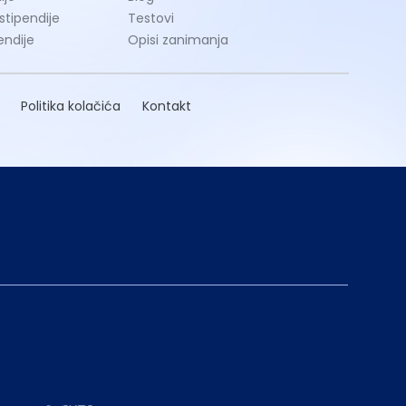
 stipendije
Testovi
endije
Opisi zanimanja
Politika kolačića
Kontakt