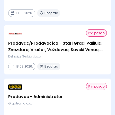
18.08.2026.
Beograd
Prvi posao
Prodavac/Prodavačica - Stari Grad, Palilula,
Zvezdara, Vračar, Voždovac, Savski Venac,
Čukarica
Delhaize Serbia d.o.o.
18.08.2026.
Beograd
Prvi posao
Prodavac - Administrator
Gigatron d.o.o.