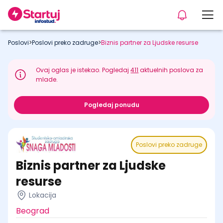
Poslovi
>
Poslovi preko zadruge
>
Biznis partner za Ljudske resurse
Ovaj oglas je istekao. Pogledaj
411
aktuelnih poslova za
mlade.
Pogledaj ponudu
Poslovi preko zadruge
Biznis partner za Ljudske
resurse
Lokacija
Beograd