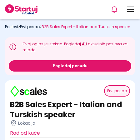
Poslovi
>
Prvi posao
>
B2B Sales Expert - Italian and Turskish speaker
Ovaj oglas je istekao. Pogledaj
411
aktuelnih poslova za
mlade.
Pogledaj ponudu
Prvi posao
B2B Sales Expert - Italian and
Turskish speaker
Lokacija
Rad od kuće