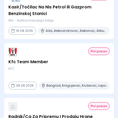
Kasir/Točilac Na Nis Petrol Ili Gazprom
Benzinskoj Stanici
NIS - Naftna Industrija Srbije
16.08.2026.
Ada, Aleksandrovac, Aleksinac, Alibunar, Apatin + 206 mesta
Prvi posao
Kfc Team Member
KFC
28.08.2026.
Beograd, Kragujevac, Kruševac, Lapovo, Niš + 4 mesta
Prvi posao
Radnik/Ca Za Pripremu I Prodaju Hrane