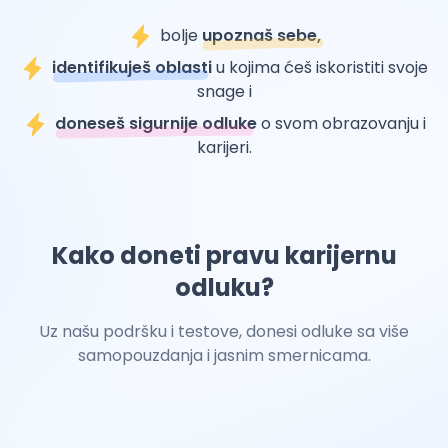
bolje
upoznaš sebe,
identifikuješ oblasti
u kojima ćeš iskoristiti svoje
snage i
doneseš sigurnije odluke
o svom obrazovanju i
karijeri.
Kako doneti pravu karijernu
odluku?
Uz našu podršku i testove, donesi odluke sa više
samopouzdanja i jasnim smernicama.