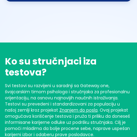
Ko su stručnjaci iza
testova?
Svi testovi su razvijeni u saradnji sa Gateway.one,
švajcarskim timom psihologa i stručnjaka za profesionalnu
orijentaciju, na osnovu najnovijih naučnih istraživanja.
Testovi su prevedeni i standardizovani za populaciju u
našoj zemlji kroz projekat
Znanjem do posla
. Ovaj projekat
omogućava korišćenje testova i pruža ti priliku da doneseš
informisane karijerne odluke uz podršku stručnjaka. Cilj je
pomoći mladima da bolje procene sebe, naprave uspešan
karijerni izbor i odaberu prave poslodavce.