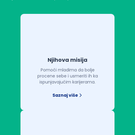
Njihova misija
Pomoći mladima da bolje
procene sebe i usmeriti ih ka
ispunjavajućim karijerama.
Saznaj više