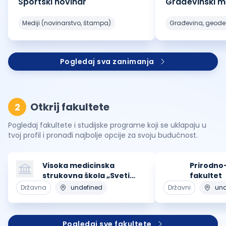
Sportski novinar
Građevinski 
mediji (novinarstvo, štampa)
građevina, geode
Pogledaj sva zanimanja
Otkrij fakultete
2
Pogledaj fakultete i studijske programe koji se uklapaju u
tvoj profil i pronađi najbolje opcije za svoju budućnost.
Visoka medicinska
Prirodno
strukovna škola „Sveti
fakultet
Vasilije Ostroški“
Državna
undefined
Državni
und
Pogledaj sve fakultete