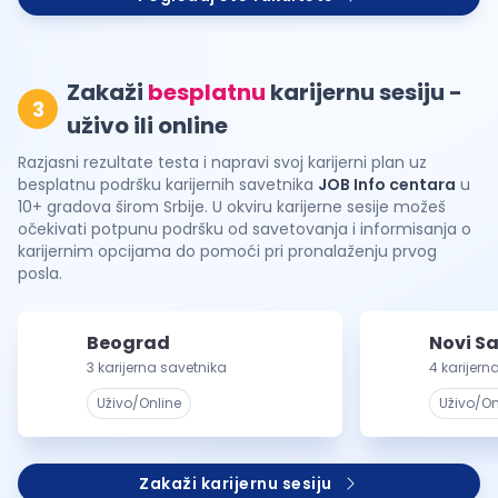
Zakaži
besplatnu
karijernu sesiju -
3
uživo ili online
Razjasni rezultate testa i napravi svoj karijerni plan uz
besplatnu podršku karijernih savetnika
JOB Info centara
u
10+ gradova širom Srbije. U okviru karijerne sesije možeš
očekivati potpunu podršku od savetovanja i informisanja o
karijernim opcijama do pomoći pri pronalaženju prvog
posla.
Beograd
Novi S
3 karijerna savetnika
4 karijern
Uživo/Online
Uživo/On
Zakaži karijernu sesiju