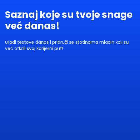
Saznaj koje su tvoje snage
već danas!
Uradi testove danas i pridruži se stotinama mladih koji su
već otkrili svoj karijerni put!