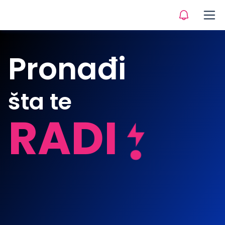
Pronađi
šta te
RADI