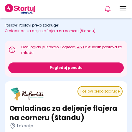
Poslovi
>
Poslovi preko zadruge
>
Omladinac za deljenje flajera na corneru (štandu)
Ovaj oglas je istekao. Pogledaj
453
aktuelnih poslova za
mlade.
Pogledaj ponudu
Poslovi preko zadruge
Omladinac za deljenje flajera
na corneru (štandu)
Lokacija