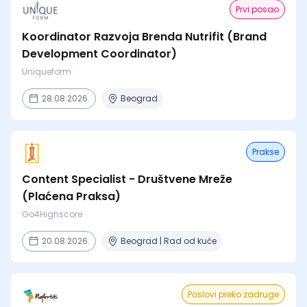
Prvi posao
Koordinator Razvoja Brenda Nutrifit (Brand
Development Coordinator)
Uniqueform
28.08.2026.
Beograd
Prakse
Content Specialist - Društvene Mreže
(Plaćena Praksa)
Go4Highscore
20.08.2026.
Beograd | Rad od kuće
Poslovi preko zadruge