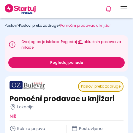
Poslovi
>
Poslovi preko zadruge
>
Pomoćni prodavac u knjižari
Ovaj oglas je istekao. Pogledaj
411
aktuelnih poslova za
mlade.
Pogledaj ponudu
Poslovi preko zadruge
Pomoćni prodavac u knjižari
Lokacija
Niš
Rok za prijavu
Postavljeno