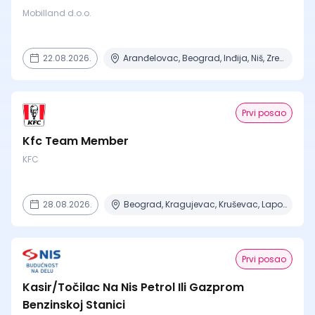
Mobilland d.o.o.
22.08.2026.
Aranđelovac, Beograd, Inđija, Niš, Zrenjanin
Prvi posao
Kfc Team Member
KFC
28.08.2026.
Beograd, Kragujevac, Kruševac, Lapovo, Niš + 4 mesta
Prvi posao
Kasir/Točilac Na Nis Petrol Ili Gazprom
Benzinskoj Stanici