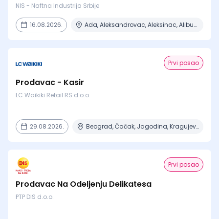
NIS - Naftna Industrija Srbije
16.08.2026.
Ada, Aleksandrovac, Aleksinac, Alibunar, Apatin + 206 mesta
Prvi posao
Prodavac - Kasir
LC Waikiki Retail RS d.o.o.
29.08.2026.
Beograd, Čačak, Jagodina, Kragujevac, Kruševac + 15 mesta
Prvi posao
Prodavac Na Odeljenju Delikatesa
PTP DIS d.o.o.