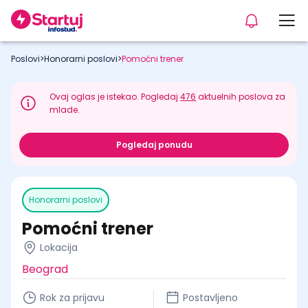
Poslovi
>
Honorarni poslovi
>
Pomoćni trener
Ovaj oglas je istekao. Pogledaj
476
aktuelnih poslova za
mlade.
Pogledaj ponudu
Honorarni poslovi
Pomoćni trener
Lokacija
Beograd
Rok za prijavu
Postavljeno