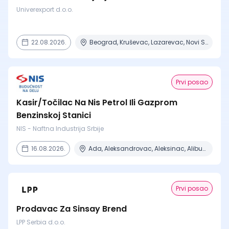
Univerexport d.o.o.
22.08.2026.
Beograd, Kruševac, Lazarevac, Novi Sad, Obrenovac
Prvi posao
Kasir/Točilac Na Nis Petrol Ili Gazprom
Benzinskoj Stanici
NIS - Naftna Industrija Srbije
16.08.2026.
Ada, Aleksandrovac, Aleksinac, Alibunar, Apatin + 206 mesta
Prvi posao
Prodavac Za Sinsay Brend
LPP Serbia d.o.o.