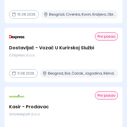
15.08.2026.
Beograd, Crvenka, Kovin, Kraljevo, Obrenovac + 6 mesta
Prvi posao
Dostavljač - Vozač U Kurirskoj Službi
D Express d.o.o.
11.08.2026.
Beograd, Bor, Čačak, Jagodina, Kikinda + 23 mesta | Terenski rad
Prvi posao
Kasir - Prodavac
Univerexport d.o.o.