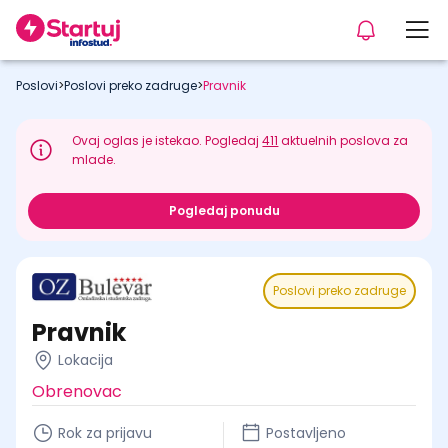
Poslovi
>
Poslovi preko zadruge
>
Pravnik
Ovaj oglas je istekao. Pogledaj
411
aktuelnih poslova za
mlade.
Pogledaj ponudu
Poslovi preko zadruge
Pravnik
Lokacija
Obrenovac
Rok za prijavu
Postavljeno