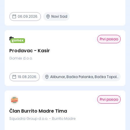
06.09.2026.
Novi Sad
Prvi posao
Prodavac - Kasir
Gomex d.o.o.
19.08.2026.
Alibunar, Bačka Palanka, Bačka Topola, Bečej, Beograd + 8 mesta
Prvi posao
Član Burrito Madre Tima
Squadra Group d.o.o. - Burrito Madre