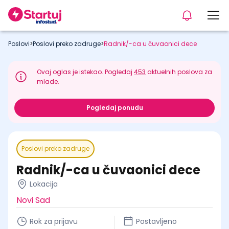
Poslovi
>
Poslovi preko zadruge
>
Radnik/-ca u čuvaonici dece
Ovaj oglas je istekao. Pogledaj
453
aktuelnih poslova za
mlade.
Pogledaj ponudu
Poslovi preko zadruge
Radnik/-ca u čuvaonici dece
Lokacija
Novi Sad
Rok za prijavu
Postavljeno