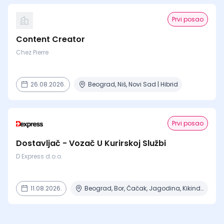
Prvi posao
Content Creator
Chez Pierre
26.08.2026.
Beograd, Niš, Novi Sad | Hibrid
Prvi posao
Dostavljač - Vozač U Kurirskoj Službi
D Express d.o.o.
11.08.2026.
Beograd, Bor, Čačak, Jagodina, Kikinda + 23 mesta | Terenski rad