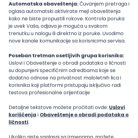
Poslovi
Stipendije
O nama
Uslovi korišćenja
Politika privatnosti
Politika kolačića
Kontakt