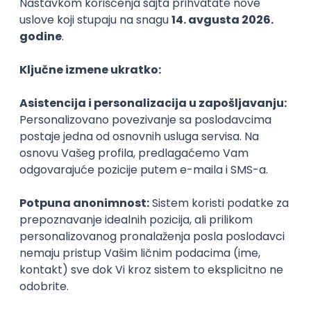
Prvi posao
Prakse
Honorarni poslovi
Rezultati pretrage
(14 rezultata)
Nema rezultata za zadate kriterijume.
Startuj