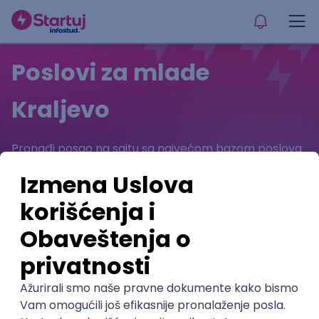
Poslovi za mlade
Kraljevo
Pronađi posao na sajtu sa najvećom bazom poslova
za mlade. Pretraži poslove za studente i poslove za
srednjoškolce na jednom mestu.
Kraljevo (14 oglasa)
Oblast rada
Pozicija
Izaberi način rada