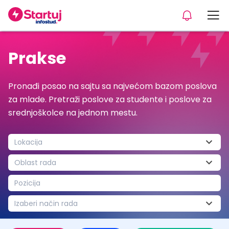
Prakse
Pronađi posao na sajtu sa najvećom bazom poslova
za mlade. Pretraži poslove za studente i poslove za
srednjoškolce na jednom mestu.
Lokacija
Oblast rada
Pozicija
Izaberi način rada