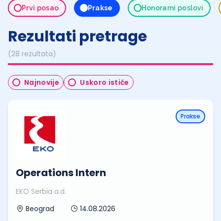
Prvi posao
Prakse
Honorarni poslovi
Rezultati pretrage
(28 rezultata)
Najnovije
Uskoro ističe
Prakse
Operations Intern
EKO Serbia a.d.
14.08.2026
Beograd