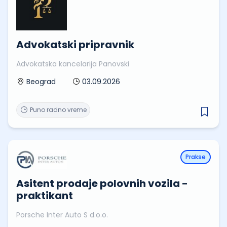
Advokatski pripravnik
Advokatska kancelarija Panovski
03.09.2026
Beograd
Puno radno vreme
Prakse
Asitent prodaje polovnih vozila -
praktikant
Porsche Inter Auto S d.o.o.