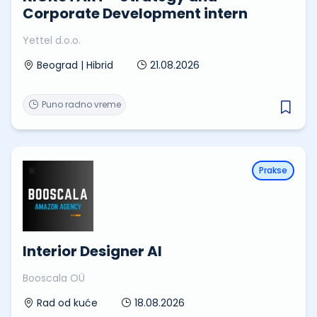
Corporate Development intern
Yettel d.o.o.
21.08.2026
Beograd | Hibrid
Puno radno vreme
Prakse
Interior Designer AI
Booscala OÜ
18.08.2026
Rad od kuće