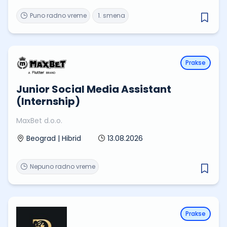
Puno radno vreme
1. smena
Prakse
Junior Social Media Assistant
(Internship)
MaxBet d.o.o.
13.08.2026
Beograd | Hibrid
Nepuno radno vreme
Prakse