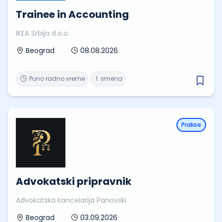
Trainee in Accounting
IKEA Srbija d.o.o.
08.08.2026
Beograd
Puno radno vreme
1. smena
Prakse
Advokatski pripravnik
Advokatska kancelarija Panovski
03.09.2026
Beograd