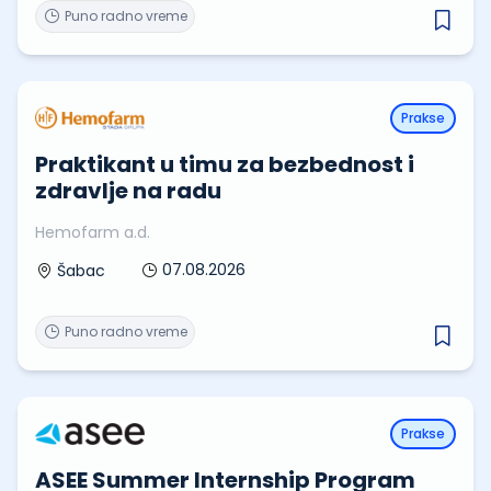
Puno radno vreme
Prakse
Praktikant u timu za bezbednost i
zdravlje na radu
Hemofarm a.d.
07.08.2026
Šabac
Puno radno vreme
Prakse
ASEE Summer Internship Program