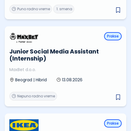
Puno radno vreme
1. smena
Prakse
Junior Social Media Assistant
(Internship)
MaxBet d.o.o.
13.08.2026
Beograd | Hibrid
Nepuno radno vreme
Prakse