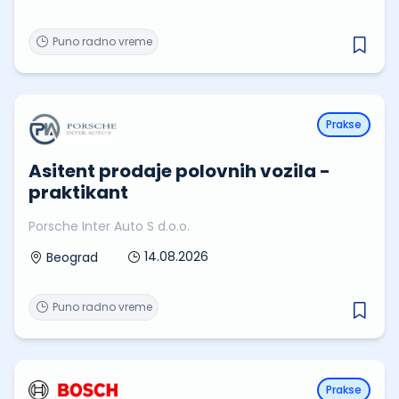
Puno radno vreme
Prakse
Asitent prodaje polovnih vozila -
praktikant
Porsche Inter Auto S d.o.o.
14.08.2026
Beograd
Puno radno vreme
Prakse