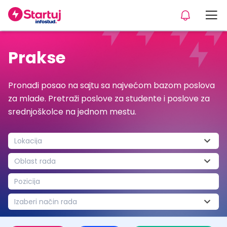
Prakse
Pronađi posao na sajtu sa najvećom bazom poslova
za mlade. Pretraži poslove za studente i poslove za
srednjoškolce na jednom mestu.
Lokacija
Oblast rada
Pozicija
Izaberi način rada