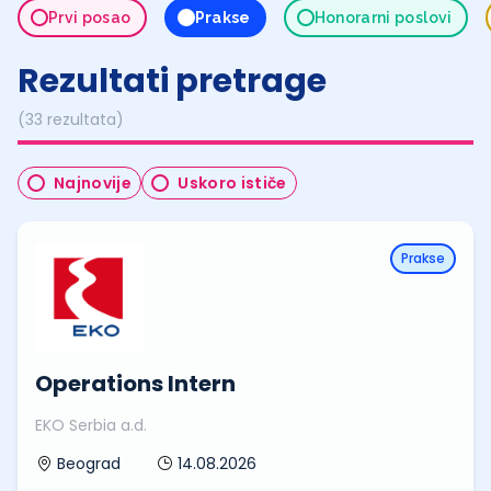
Prvi posao
Prakse
Honorarni poslovi
Rezultati pretrage
(33 rezultata)
Najnovije
Uskoro ističe
Prakse
Operations Intern
EKO Serbia a.d.
14.08.2026
Beograd