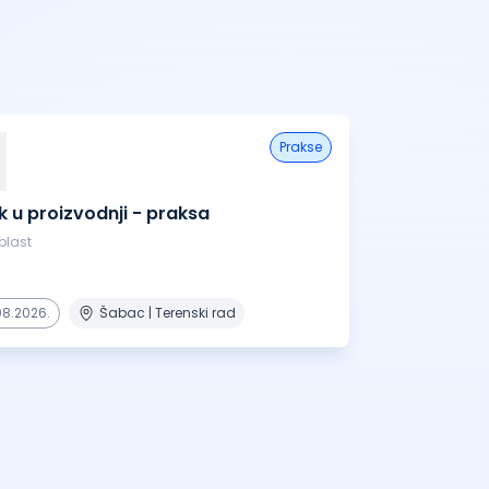
prakse
k u proizvodnji - praksa
plast
08.2026.
Šabac | Terenski rad