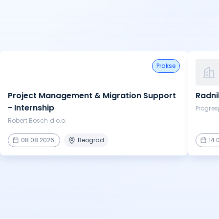
prakse
Project Management & Migration Support
Radni
- Internship
Progres
Robert Bosch d.o.o.
08.08.2026.
Beograd
14.