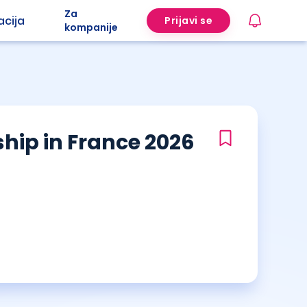
Za
acija
Prijavi se
kompanije
hip in France 2026