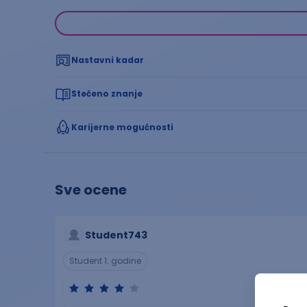
Nastavni kadar
Stečeno znanje
Karijerne mogućnosti
Sve ocene
Student743
Student 1. godine