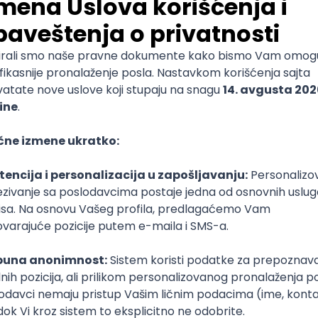
čno predaju. Nisu zahtevni. Gradivo je nekad nedovoljno, a nekad previše su
asti.
Arhitektura
Arhitektonski fakultet