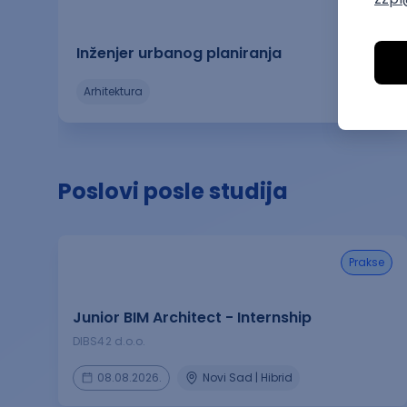
Inženjer urbanog planiranja
arhitektura
Poslovi posle studija
prakse
Junior BIM Architect - Internship
DIBS42 d.o.o.
08.08.2026.
Novi Sad | Hibrid