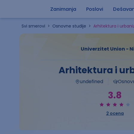
Zanimanja
Poslovi
Dešavan
Svi smerovi
>
Osnovne studije
>
Arhitektura i urban
Univerzitet Union - N
Arhitektura i u
undefined
Osnovn
3.8
2
ocena