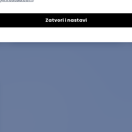
Arhitekta
arhitektura