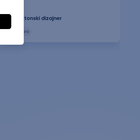
Arhitektonski dizajner
arhitektura