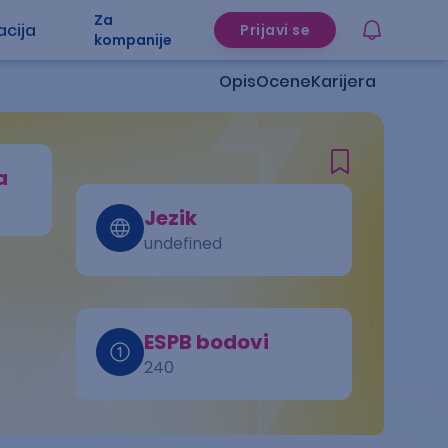
Za
acija
Prijavi se
kompanije
Opis
Ocene
Karijera
a
Jezik
undefined
ESPB bodovi
240