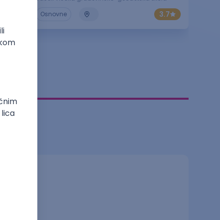
3.7
Osnovne