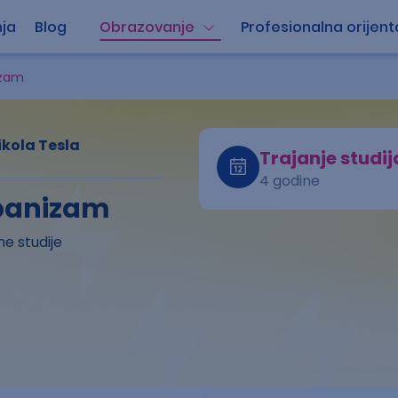
ja
Blog
Obrazovanje
Profesionalna orijent
izam
ikola Tesla
Trajanje studij
4 godine
rbanizam
e studije