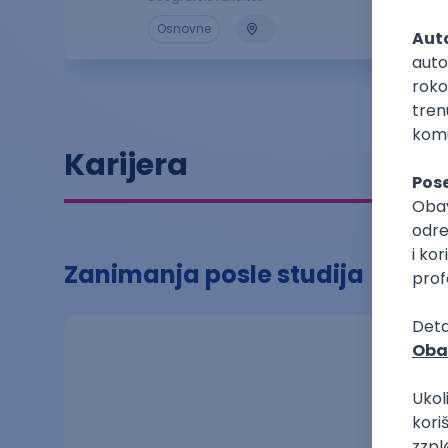
2.7
Osnovne
Karijera
Zanimanja posle studija