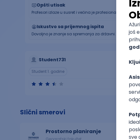
Opšti utisak
Profesori izlaze u susret i većina je profesionalna i odli
Iskustvo sa prijemnog ispita
Dovoljno je znanje sa spremanja za državni. Jako lako up
Student731
Student 1. godine
Slični smerovi
Prostorno planiranje
Geografski fakultet