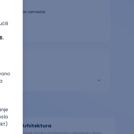
zbijeno za jedan semestar.
Arhitektura
Odsek Visoka građevinsko-geodetska škola