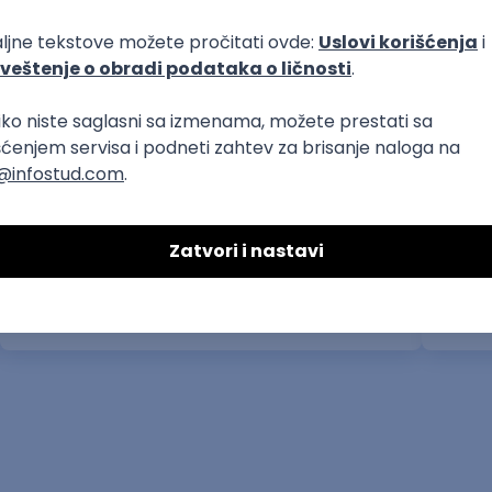
prakse
Interior Designer AI
Mont
Booscala OÜ
Nao Me
18.08.2026.
Rad od kuće
28.