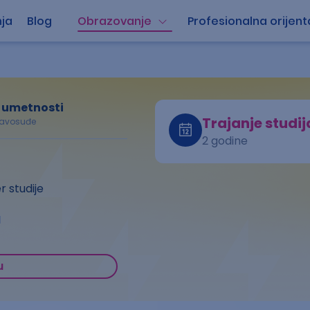
ja
Blog
Obrazovanje
Profesionalna orijent
 umetnosti
Trajanje studij
pravosuđe
2 godine
 studije
a
u