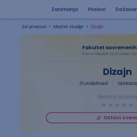
Zanimanja
Poslovi
Dešavan
Svi smerovi
>
Master studije
>
Dizajn
Fakultet savremenih
Pravni fakultet za privredu i 
Dizajn
undefined
Master
Nema ocen
Ostavi ocen