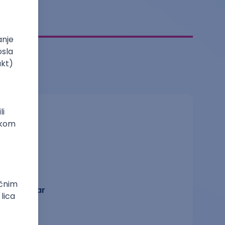
Grafičar
dizajn