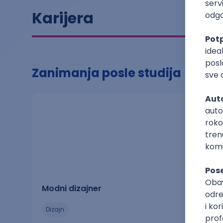
Karijera
Zanimanja posle studija
Modni dizajner
dizajn