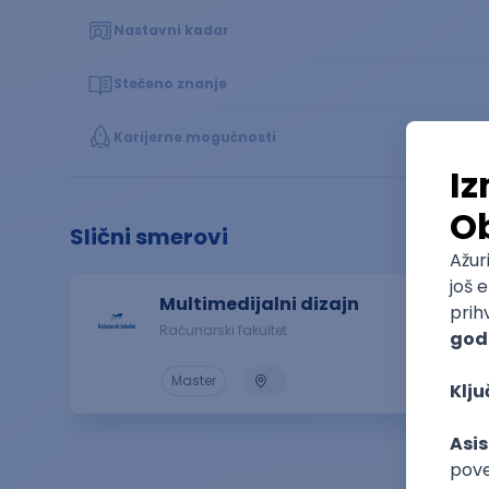
Nastavni kadar
Stečeno znanje
Karijerne mogućnosti
Slični smerovi
Multimedijalni dizajn
Računarski fakultet
Master