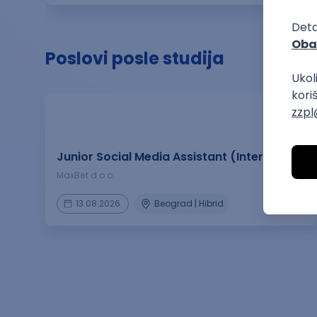
Poslovi posle studija
prakse
Junior Social Media Assistant (Internship)
MaxBet d.o.o.
13.08.2026.
Beograd | Hibrid