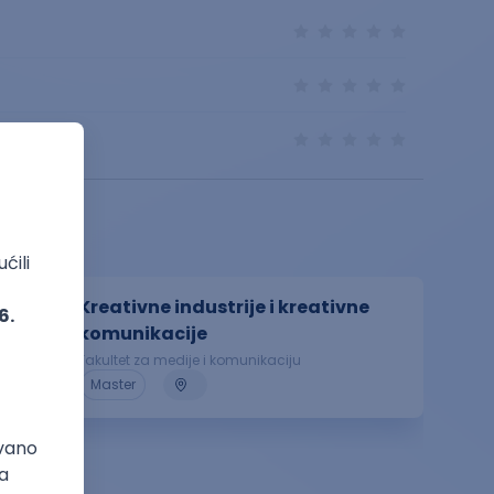
Kreativne industrije i kreativne
komunikacije
Fakultet za medije i komunikaciju
Master