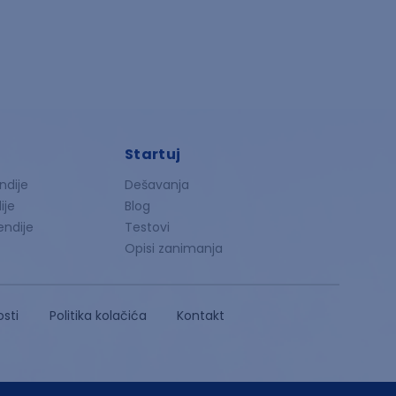
Startuj
ndije
Dešavanja
ije
Blog
endije
Testovi
Opisi zanimanja
osti
Politika kolačića
Kontakt