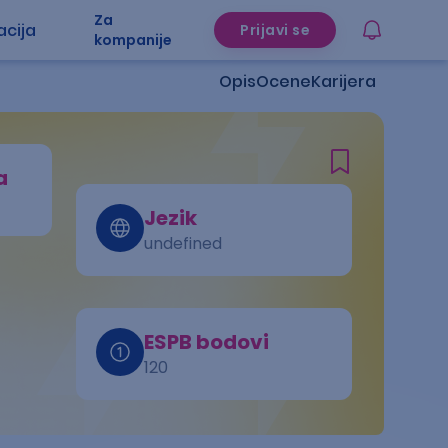
Za
acija
Prijavi se
kompanije
Opis
Ocene
Karijera
a
Jezik
undefined
ESPB bodovi
120