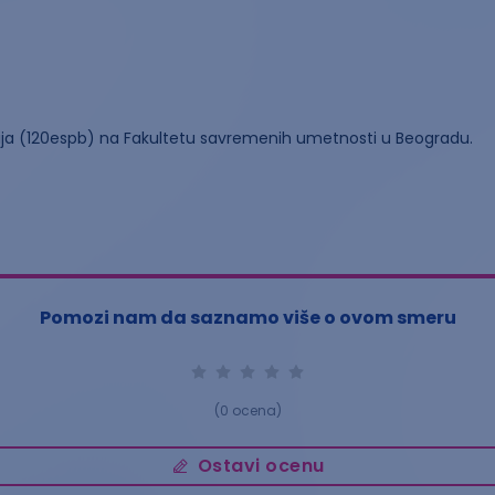
ija (120espb) na Fakultetu savremenih umetnosti u Beogradu.
Pomozi nam da saznamo više o ovom smeru
(
0
ocena)
Ostavi ocenu