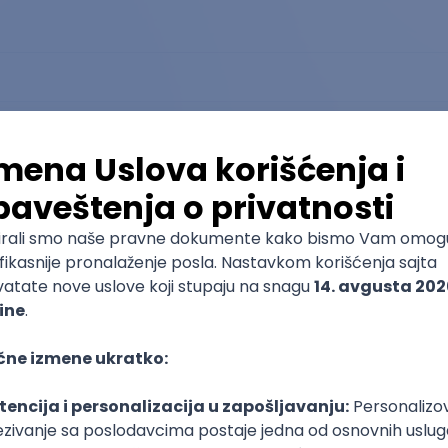
Dizajn novih medija
Univerzitet Metropolitan
Master