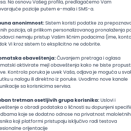
Dekorater
dizajn