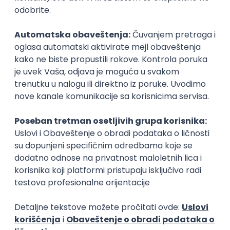
Zanimanja posle studija
Programer web igara
CMS program
IT
IT
Poslovi posle studija