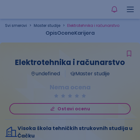
Svi smerovi
>
Master studije
>
Elektrotehnika i računarstvo
Opis
Ocene
Karijera
Elektrotehnika i računarstvo
undefined
Master studije
Nema ocena
Ostavi ocenu
Visoka škola tehničkih strukovnih studija u
Čačku