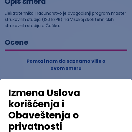
Opis smera
Elektrotehnika i računarstvo je dvogodišnji program master
strukovnih studija (120 ESPB) na Visokoj školi tehničkih
strukovnih studija u Čačku.
Ocene
Pomozi nam da saznamo više o
ovom smeru
(
0
ocena)
Ostavi ocenu
Nastavni kadar