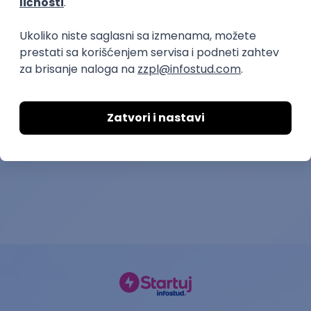
prakse
ASEE Summer Internship
Inženjer elekt
Program
Telefon Inženjering d
ASEE Solutions
22.08.2026.
Beograd | Hibrid
20.08.2026.