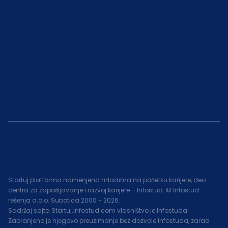
Startuj platforma namenjena mladima na početku karijere, deo
centra za zapošljavanje i razvoj karijere – Infostud. © Infostud
rešenja d.o.o. Subotica 2000 -
2026
.
Sadržaj sajta Startuj.infostud.com vlasništvo je Infostuda.
Zabranjeno je njegovo preuzimanje bez dozvole Infostuda, zarad