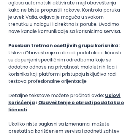
monade Potencijalne teme za test znanja su objavljene
na sajtu, ima ih 30. Za test znanja sam se pripremala
tako što sam par meseci pred prijemni krenula da
pišem eseje na teme sa sajta, literature koju sam
koristila su uglavnom bile knjiga iz biblioteke. Drugi deo
prijemnog je bio test opšte informisanosti, on je sadržao
30 pitanja i bio je na zaokruživanje. Za ovaj test nikada
nije moguće spremiti se 100% jer ima svakakvih pitanja.
Ja sam se za taj test spremala tako što sam pratila
razne kvizove, čitala sam manje popularne knjige,
Gledale sam domaće, a i strane Gilmore, pratila sam
dostignuća raznih muzičara i sportista u prethodnih
par godina. Sama atmosfera na prijemnom je bila
pijatna, bez nekog prevelikog stresa .Asistenti koji su bili
dežurni su takođe bili jako korektni.
Slični smerovi
Klasične nauke
Filozofija
Filozofski fakultet
Filozofski fak
Osnovne
Osnovne