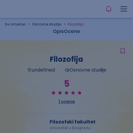
Svi smerovi
>
Osnovne studije
>
Filozofija
Opis
Ocene
Filozofija
undefined
Osnovne studije
5
1
ocena
Filozofski fakultet
Univerzitet u Beogradu