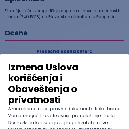
Filozofija je četvorogodišnji program osnovnih akademskih
studija (240 ESPB) na Filozofskom fakultetu u Beogradu.
Ocene
Prosečna ocena smera
5
(
1
ocena)
Ostavi ocenu
Nastavni kadar