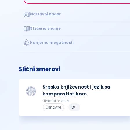
Nastavni kadar
Stečeno znanje
Karijerne mogućnosti
Slični smerovi
Srpska književnost i jezik sa
komparatistikom
Filološki fakultet
Osnovne