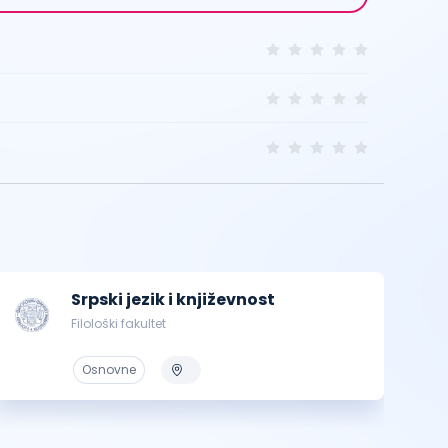
Srpski jezik i književnost
Filološki fakultet
Osnovne