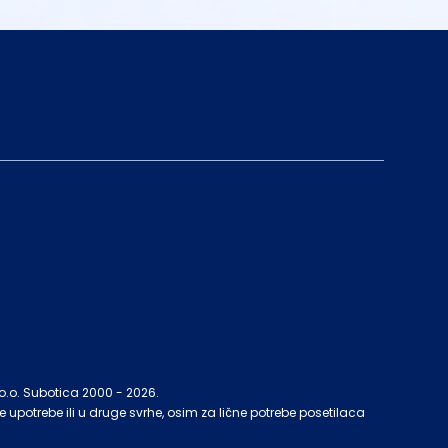
.o.o. Subotica 2000 -
2026
.
upotrebe ili u druge svrhe, osim za lične potrebe posetilaca