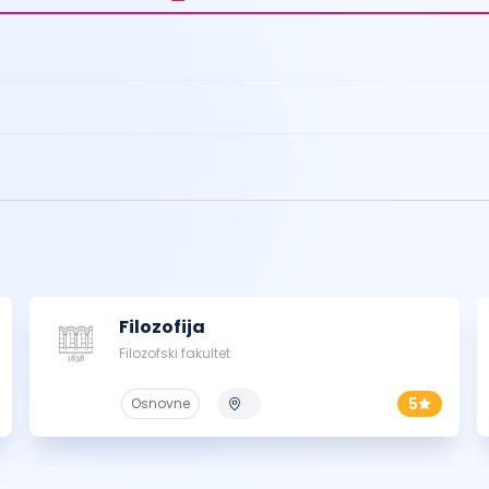
Filozofija
Filozofski fakultet
5
Osnovne