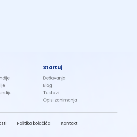
Startuj
ndije
Dešavanja
ije
Blog
endije
Testovi
Opisi zanimanja
osti
Politika kolačića
Kontakt