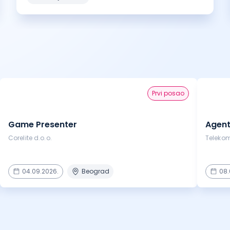
prvi posao
Game Presenter
Agent
Corelite d.o.o.
Telekom
04.09.2026.
Beograd
08.