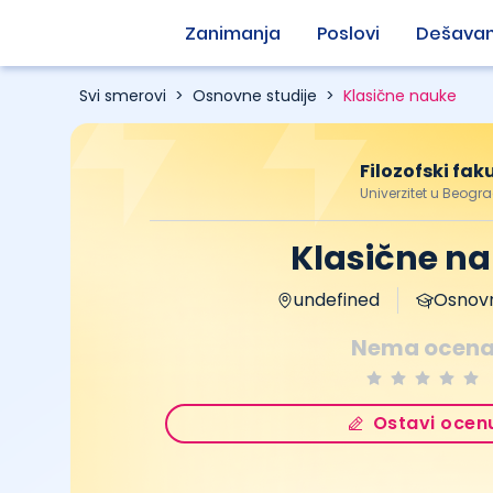
Zanimanja
Poslovi
Dešavan
Svi smerovi
>
Osnovne studije
>
Klasične nauke
Filozofski fak
Univerzitet u Beogr
Klasične n
undefined
Osnovn
Nema ocen
Ostavi ocen