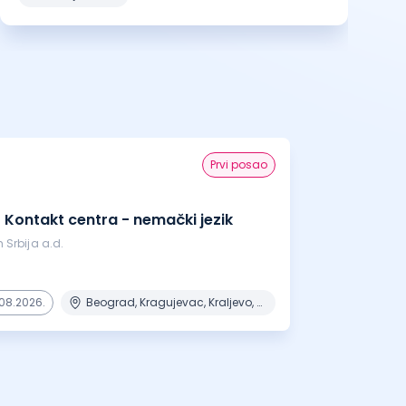
prvi posao
 Kontakt centra - nemački jezik
 Srbija a.d.
08.2026.
Beograd, Kragujevac, Kraljevo, Niš, Novi Sad + 2 mesta