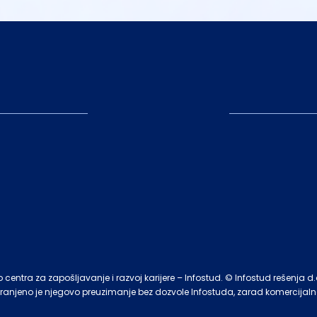
entra za zapošljavanje i razvoj karijere – Infostud. © Infostud rešenja d
branjeno je njegovo preuzimanje bez dozvole Infostuda, zarad komercijalne 