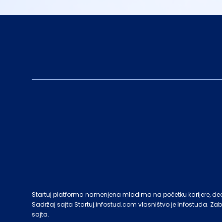
Startuj platforma namenjena mladima na početku karijere, deo c
Sadržaj sajta Startuj.infostud.com vlasništvo je Infostuda. Za
sajta.