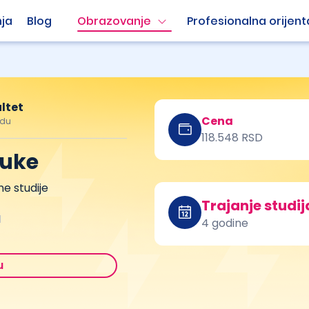
ja
Blog
Obrazovanje
Profesionalna orijent
ultet
Cena
adu
118.548 RSD
auke
e studije
Trajanje studij
a
4 godine
u