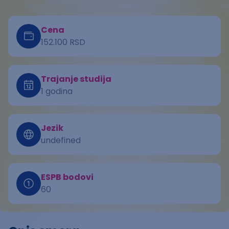
Cena
152.100 RSD
Trajanje studija
1 godina
Jezik
undefined
ESPB bodovi
60