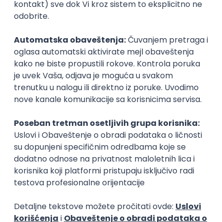
Zanimanja posle studija
Finansijski službenik
finansije
bankarstvo
Poslovi posle studija