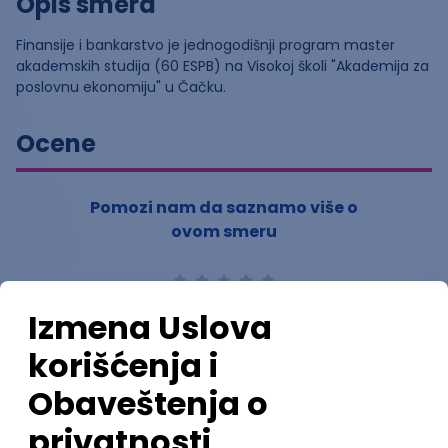
Opis smera
Finansije i bankarstvo je jednogodišnji program master
akademskih studija (60 ESPB) na Visokoj školi "Akademija za
poslovnu ekonomiju" u Čačku.
Ocene
Pomozi nam da saznamo više o
ovom smeru
(
0
ocena)
Ostavi ocenu
Nastavni kadar