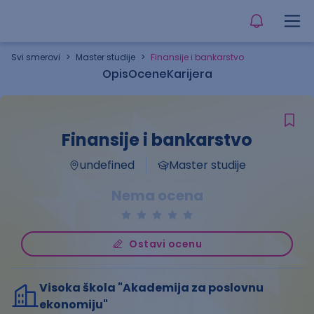
Svi smerovi
>
Master studije
>
Finansije i bankarstvo
Opis
Ocene
Karijera
Finansije i bankarstvo
undefined
Master studije
Nema ocena
Ostavi ocenu
Visoka škola "Akademija za poslovnu
ekonomiju"