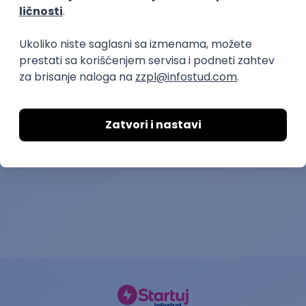
prakse
KICKSTART - Strategy and
Praktikant/Pr
Corporate Development
sektoru finans
intern
Omladinska zadrug
Yettel d.o.o.
21.08.2026.
Beograd | Hibrid
19.08.2026.