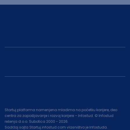
Startuj platforma namenjena mladima na početku karijere, deo
centra za zapošljavanje i razvoj karijere – Infostud. © Infostud
rešenja d.o.o. Subotica 2000 -
2026
.
Sadržaj sajta Startuj.infostud.com vlasništvo je Infostuda.