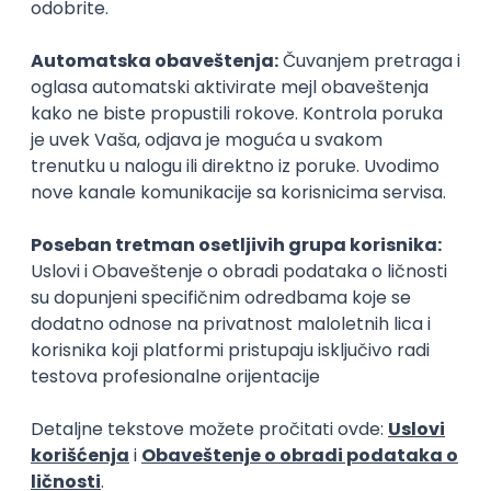
Zanimanja posle studija
Stručnjak za bezbednost
DevOps progr
IT
IT
Poslovi posle studija
prakse