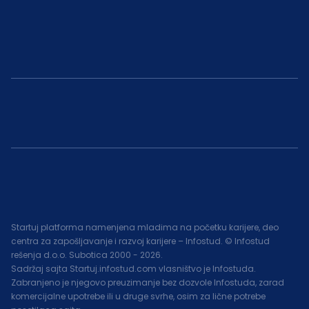
Startuj platforma namenjena mladima na početku karijere, deo
centra za zapošljavanje i razvoj karijere – Infostud. © Infostud
rešenja d.o.o. Subotica 2000 -
2026
.
Sadržaj sajta Startuj.infostud.com vlasništvo je Infostuda.
Zabranjeno je njegovo preuzimanje bez dozvole Infostuda, zarad
komercijalne upotrebe ili u druge svrhe, osim za lične potrebe