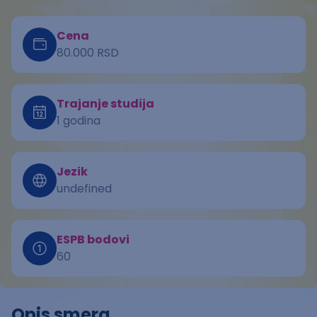
Cena
80.000 RSD
Trajanje studija
1 godina
Jezik
undefined
ESPB bodovi
60
Opis smera