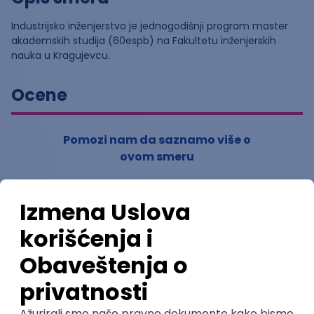
Industrijsko inženjerstvo je jednogodišnji program master
akademskih studija (60espb) na Fakultetu inženjerskih
nauka u Kragujevcu.
Ocene
Pomozi nam da saznamo više o
ovom smeru
(
0
ocena)
Ostavi ocenu
Nastavni kadar