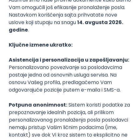
Stečeno znanje
Karijerne mogućnosti
Slični smerovi
Vojnoindustrijsko
Industrija
inženjerstvo
Mašinski faku
Fakultet inženjerskih nauka
Master
Master
Karijera