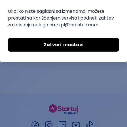
Interior Designer AI
KICKSTART - 
Developer - In
Booscala OÜ
Yettel d.o.o.
18.08.2026.
Rad od kuće
15.08.2026.