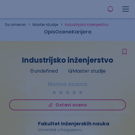
Svi smerovi
>
Master studije
>
Industrijsko inženjerstvo
Opis
Ocene
Karijera
Industrijsko inženjerstvo
undefined
Master studije
Nema ocena
Ostavi ocenu
Fakultet inženjerskih nauka
Univerzitet u Kragujevcu