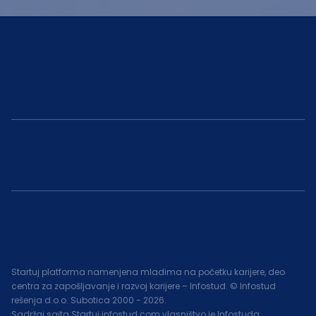
Startuj platforma namenjena mladima na početku karijere, deo
centra za zapošljavanje i razvoj karijere – Infostud. © Infostud
rešenja d.o.o. Subotica 2000 -
2026
.
Sadržaj sajta Startuj.infostud.com vlasništvo je Infostuda.