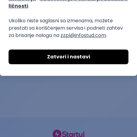
prvi posao
Supervizor/supervizorka
Montažer cevni
poslova higijene na objektu
Art Group Energy d.o
Marera Property Management d.o.o.
04.09.2026.
Surčin
05.09.2026.