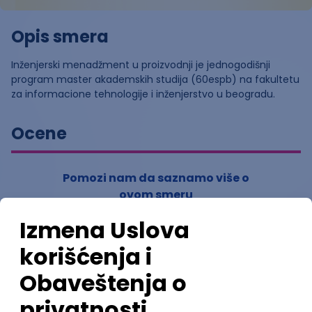
Opis smera
Inženjerski menadžment u proizvodnji je jednogodišnji
program master akademskih studija (60espb) na fakultetu
za informacione tehnologije i inženjerstvo u beogradu.
Ocene
Pomozi nam da saznamo više o
ovom smeru
(
0
ocena)
Ostavi ocenu