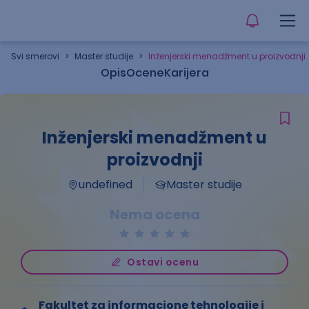
Svi smerovi
>
Master studije
>
Inženjerski menadžment u proizvodnji
Opis
Ocene
Karijera
Inženjerski menadžment u
proizvodnji
undefined
Master studije
Nema ocena
Ostavi ocenu
Fakultet za informacione tehnologije i