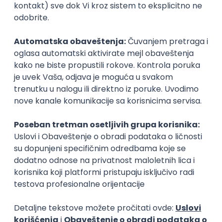
Zanimanja posle studija
Inženjer organizacionih nauka
Montažer
menadžment (srednji)
proizvodnja i mon
Poslovi posle studija