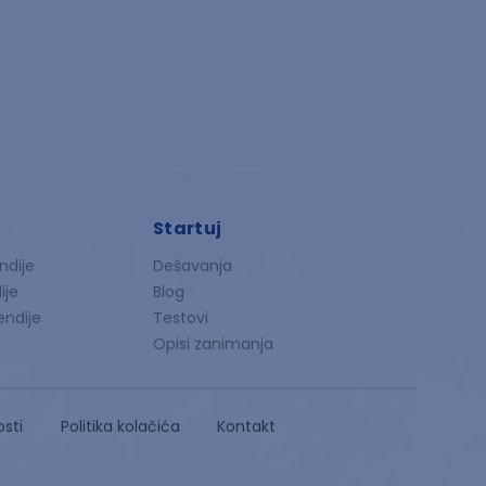
Startuj
ndije
Dešavanja
ije
Blog
endije
Testovi
Opisi zanimanja
osti
Politika kolačića
Kontakt