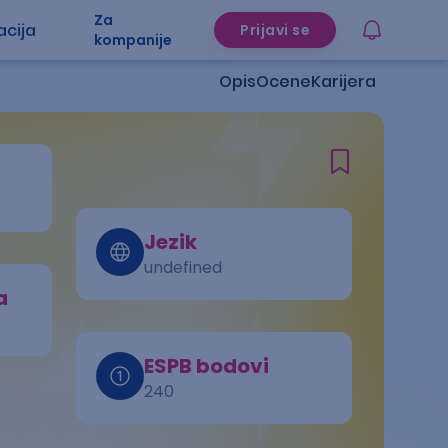
Za
acija
Prijavi se
kompanije
Opis
Ocene
Karijera
Jezik
undefined
a
ESPB bodovi
240