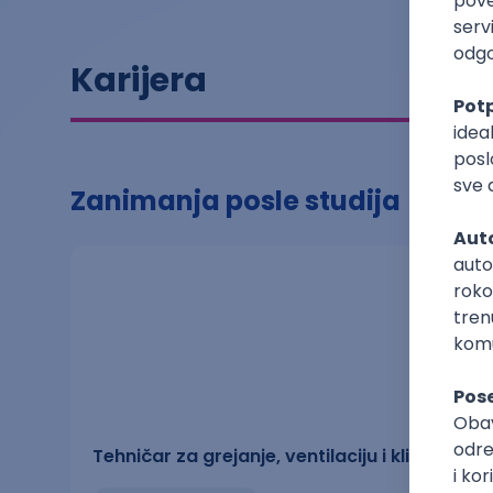
Karijera
Zanimanja posle studija
Tehničar za grejanje, ventilaciju i klimatizaciju