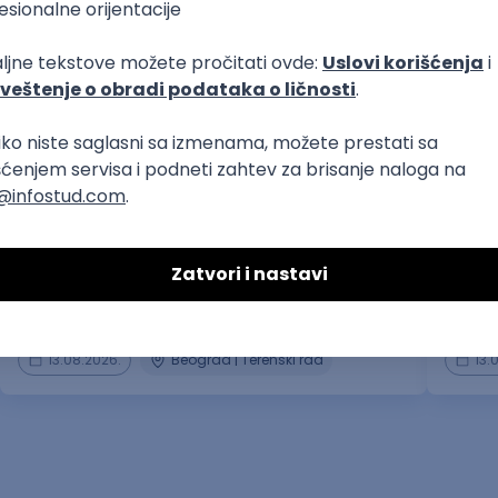
zaštita životne sredine, ekologija
prvi posao
Majstor za ugradnju PVC i ALU stolarije
Radni
Uniko Stil
Cablex-
13.08.2026.
Beograd | Terenski rad
13.