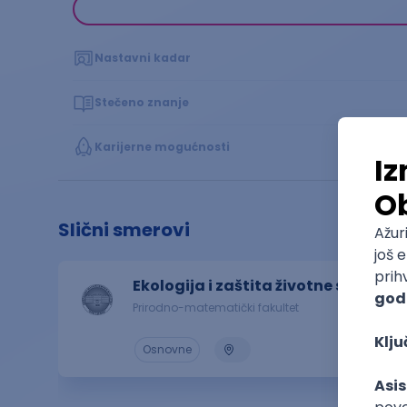
Nastavni kadar
Stečeno znanje
Karijerne mogućnosti
Slični smerovi
Ekologija i zaštita životne sredine
Prirodno-matematički fakultet
Osnovne