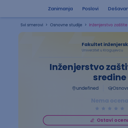
Zanimanja
Poslovi
Dešavan
Svi smerovi
>
Osnovne studije
>
Inženjerstvo zaštite
Fakultet inženjers
Univerzitet u Kragujevcu
Inženjerstvo zašti
sredine
undefined
Osnovn
Nema ocen
Ostavi ocen