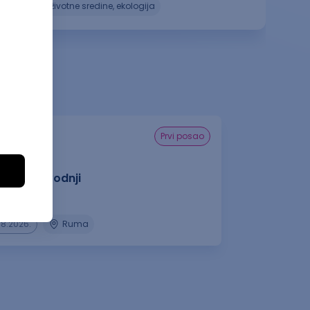
zaštita životne sredine, ekologija
prvi posao
k u proizvodnji
S d.o.o.
08.2026.
Ruma