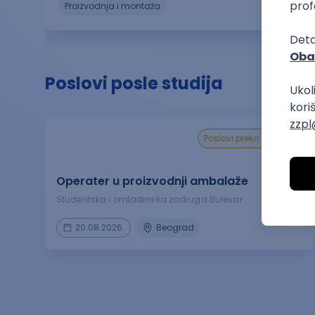
proizvodnja i montaža
Poslovi posle studija
poslovi preko zadruge
Operater u proizvodnji ambalaže
Studentska i omladinska zadruga Bulevar
20.08.2026.
Beograd