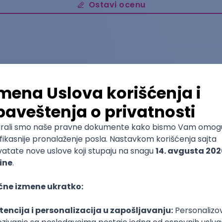
Ostavi ocenu
Mašinsko inženjerstvo
Fakultet inženjerskih nauka
4
Osnovne