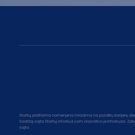
Startuj platforma namenjena mladima na početku karijere, deo c
Sadržaj sajta Startuj.infostud.com vlasništvo je Infostuda. Za
sajta.