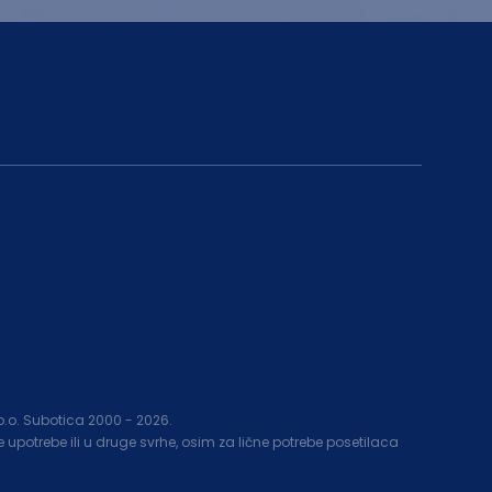
.o.o. Subotica 2000 -
2026
.
upotrebe ili u druge svrhe, osim za lične potrebe posetilaca