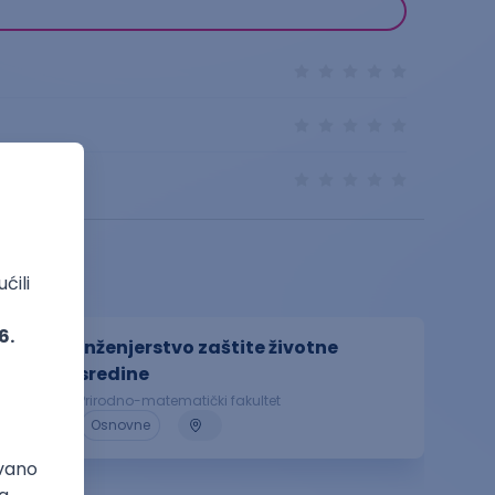
Inženjerstvo zaštite životne
sredine
Prirodno-matematički fakultet
Osnovne