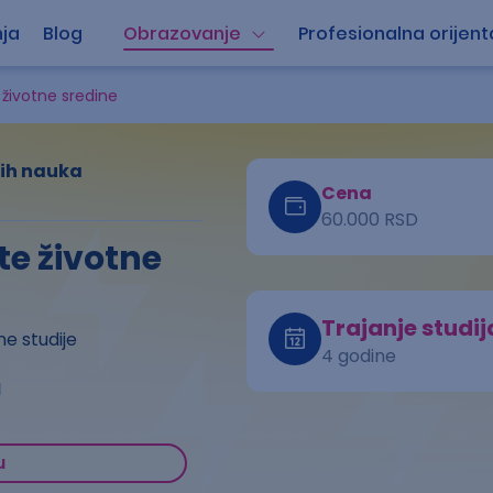
ja
Blog
Obrazovanje
Profesionalna orijent
 životne sredine
kih nauka
Cena
60.000 RSD
te životne
Trajanje studij
e studije
4 godine
a
u