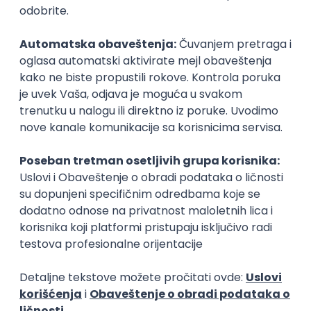
Zanimanja posle studija
Nastavnik
Dadilja
obrazovanje, briga o deci
obrazovanje, brig
Poslovi posle studija
prvi posao