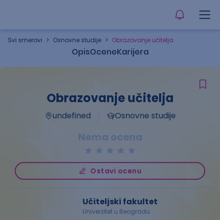
Svi smerovi
>
Osnovne studije
>
Obrazovanje učitelja
Opis
Ocene
Karijera
Obrazovanje učitelja
undefined
Osnovne studije
Nema ocena
Ostavi ocenu
Učiteljski fakultet
Univerzitet u Beogradu