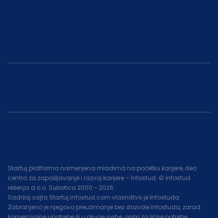
Startuj platforma namenjena mladima na početku karijere, deo
centra za zapošljavanje i razvoj karijere – Infostud. © Infostud
rešenja d.o.o. Subotica 2000 -
2026
.
Sadržaj sajta Startuj.infostud.com vlasništvo je Infostuda.
Zabranjeno je njegovo preuzimanje bez dozvole Infostuda, zarad
komercijalne upotrebe ili u druge svrhe, osim za lične potrebe