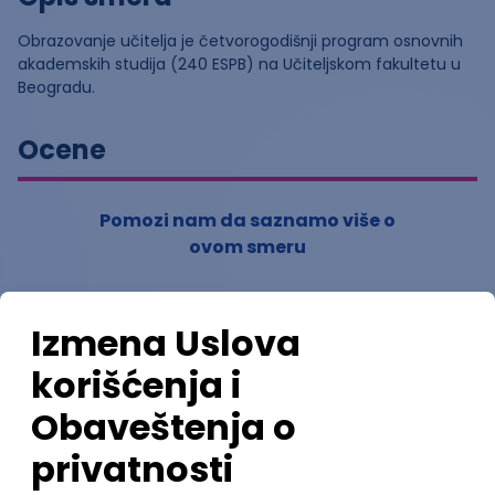
Obrazovanje učitelja je četvorogodišnji program osnovnih
akademskih studija (240 ESPB) na Učiteljskom fakultetu u
Beogradu.
Ocene
Pomozi nam da saznamo više o
ovom smeru
(
0
ocena)
Ostavi ocenu
Nastavni kadar