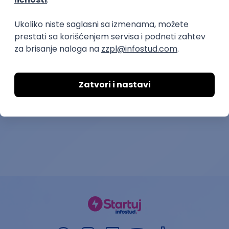
Predavač u edukativnom
Medicinska se
centru za decu
PPU Kuća veverica
Studentska i omladinska zadruga
Bulevar
04.09.2026.
Beograd
27.08.2026.