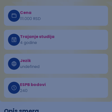
Cena
111.000 RSD
Trajanje studija
4 godine
Jezik
undefined
ESPB bodovi
240
Opis smera