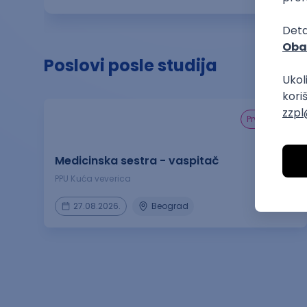
Poslovi posle studija
prvi posao
Medicinska sestra - vaspitač
PPU Kuća veverica
27.08.2026.
Beograd