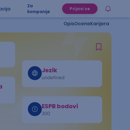
Za
acija
Prijavi se
kompanije
Opis
Ocene
Karijera
Jezik
undefined
a
ESPB bodovi
300