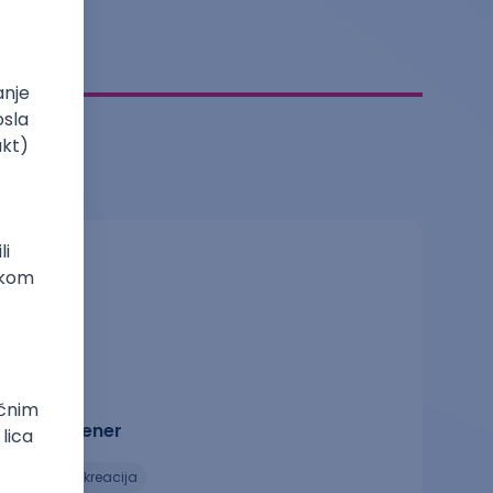
Lični trener
sport, rekreacija