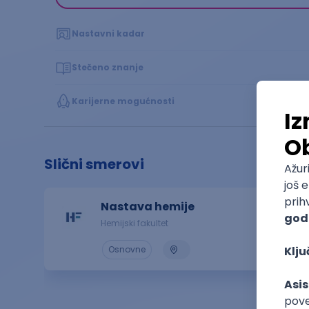
Nastavni kadar
Stečeno znanje
Karijerne mogućnosti
Slični smerovi
Nastava hemije
Hemijski fakultet
Osnovne