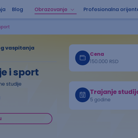
ja
Blog
Obrazovanje
Profesionalna orijent
sport
kog vaspitanja
Cena
150.000 RSD
e i sport
e studije
Trajanje studij
a
5 godine
u