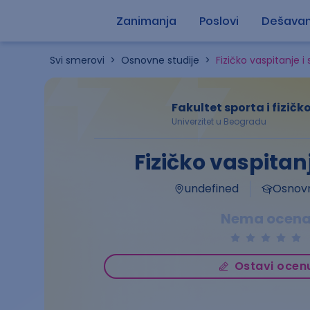
Zanimanja
Poslovi
Dešavan
Svi smerovi
>
Osnovne studije
>
Fizičko vaspitanje i 
Fakultet sporta i fizič
Univerzitet u Beogradu
Fizičko vaspitanj
undefined
Osnovn
Nema ocen
Ostavi ocen