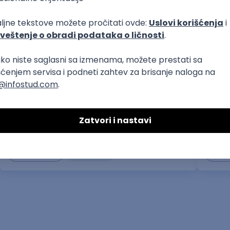
prvi posao
Predavač u edukativnom centru za decu
Medic
Studentska i omladinska zadruga Bulevar
Privatn
04.09.2026.
Beograd
13.