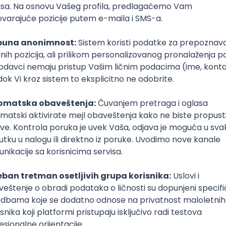
Sportski trener
sport, rekreacija