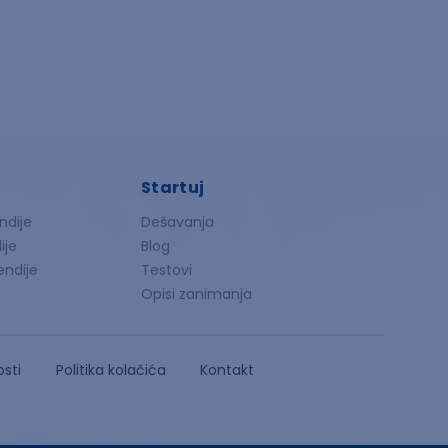
Startuj
ndije
Dešavanja
ije
Blog
endije
Testovi
Opisi zanimanja
osti
Politika kolačića
Kontakt