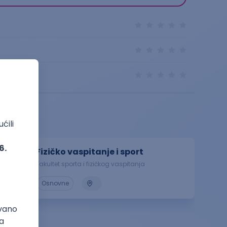
Fizičko vaspitanje i sport
Fakultet sporta i fizičkog vaspitanja
Osnovne