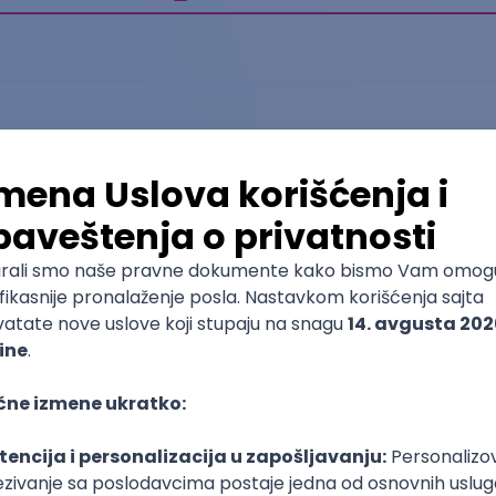
Medicinska sestra - vaspitač
Akademija strukovnih studija Beograd - Odsek
visoka zdravstvena škola
Osnovne