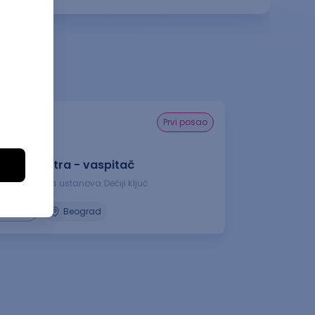
prvi posao
inska sestra - vaspitač
a predškolska ustanova Dečiji ključ
08.2026.
Beograd