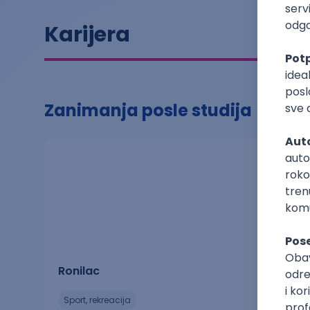
Karijera
Zanimanja posle studija
Ronilac
sport, rekreacija