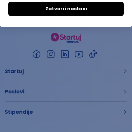
Startuj
Poslovi
Stipendije