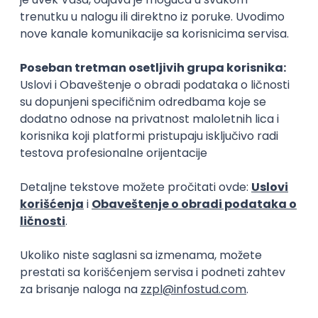
Zanimanja posle studija
Logoped
Pedagog
obrazovanje, briga o deci
obrazovanje, brig