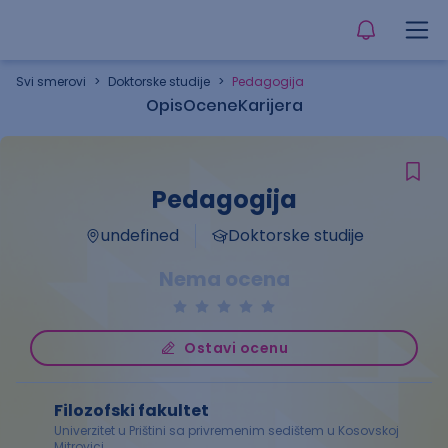
Svi smerovi
>
Doktorske studije
>
Pedagogija
Opis
Ocene
Karijera
Pedagogija
undefined
Doktorske studije
Nema ocena
Ostavi ocenu
Filozofski fakultet
Univerzitet u Prištini sa privremenim sedištem u Kosovskoj
Mitrovici