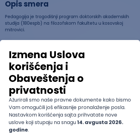
Opis smera
Pedagogija je trogodišnji program doktorskih akademskih
studija (180espb) na filozofskom fakultetu u kosovskoj
mitrovici.
Ocene
Pomozi nam da saznamo više o
ovom smeru
(
0
ocena)
Ostavi ocenu
Nastavni kadar