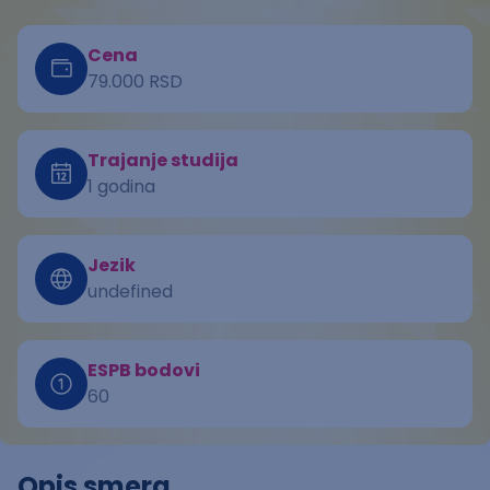
Cena
79.000 RSD
Trajanje studija
1 godina
Jezik
undefined
ESPB bodovi
60
Opis smera