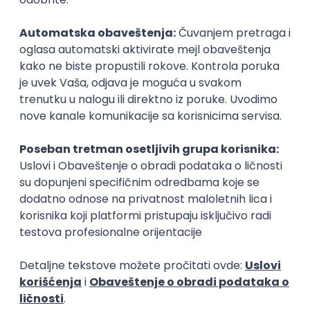
Tumač znakovnog jezika
Pisac
jezici, književnost
jezici, književnost
Poslovi posle studija
prvi posao
Konsultant za komunikaciju
Saradnik za pr