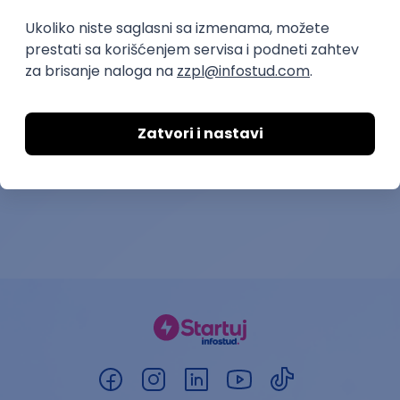
sa korisnicima na
korisničku po
holandskom jeziku
poljskom jezik
Transcom Worldwide
Adecco Outsourcing
18.08.2026.
Beograd | Hibrid
18.08.2026.