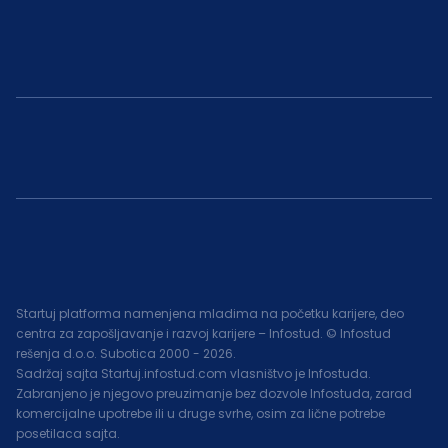
Startuj platforma namenjena mladima na početku karijere, deo
centra za zapošljavanje i razvoj karijere – Infostud. © Infostud
rešenja d.o.o. Subotica 2000 -
2026
.
Sadržaj sajta Startuj.infostud.com vlasništvo je Infostuda.
Zabranjeno je njegovo preuzimanje bez dozvole Infostuda, zarad
komercijalne upotrebe ili u druge svrhe, osim za lične potrebe
posetilaca sajta.