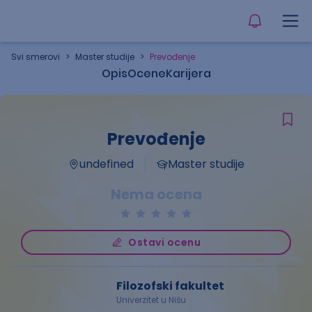
Svi smerovi
>
Master studije
>
Prevođenje
Opis
Ocene
Karijera
Prevođenje
undefined
Master studije
Nema ocena
Ostavi ocenu
Filozofski fakultet
Univerzitet u Nišu