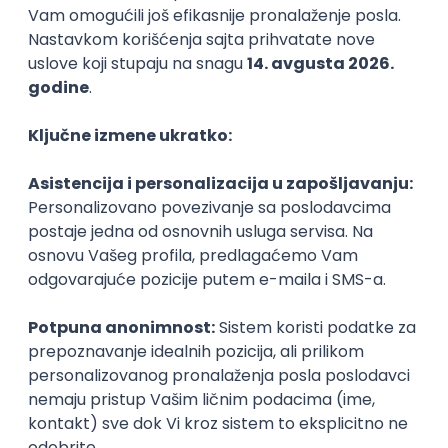
Karijerne mogućnosti
Slični smerovi
Srbistika (2 modula)
Anglistika
Filozofski fakultet
Filozofski fak
Master
Master
Karijera
Zanimanja posle studija