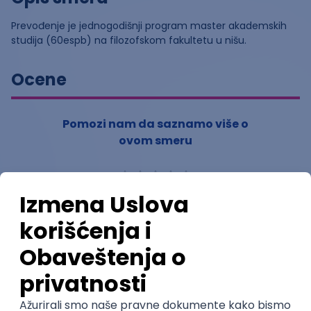
Prevođenje je jednogodišnji program master akademskih
studija (60espb) na filozofskom fakultetu u nišu.
Ocene
Pomozi nam da saznamo više o
ovom smeru
(
0
ocena)
Ostavi ocenu
Nastavni kadar
Stečeno znanje